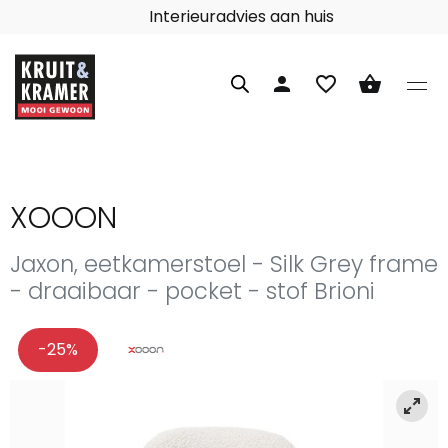
Interieuradvies aan huis
person
favorite_border
shopping_basket
XOOON
Jaxon, eetkamerstoel - Silk Grey frame
- draaibaar - pocket - stof Brioni
-25%