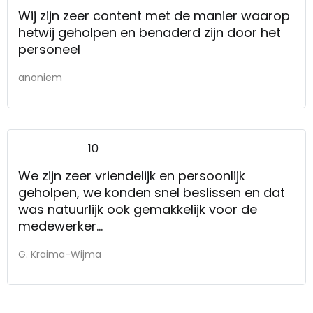
Wij zijn zeer content met de manier waarop
hetwij geholpen en benaderd zijn door het
personeel
anoniem
10
We zijn zeer vriendelijk en persoonlijk
geholpen, we konden snel beslissen en dat
was natuurlijk ook gemakkelijk voor de
medewerker
De meubels stonden goed opgesteld, dat
G. Kraima-Wijma
viel ons meteen op.