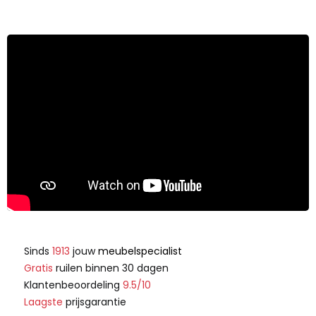
Sinds
1913
jouw
meubelspecialist
Gratis
ruilen binnen 30 dagen
Klantenbeoordeling
9.5/10
Laagste
prijsgarantie