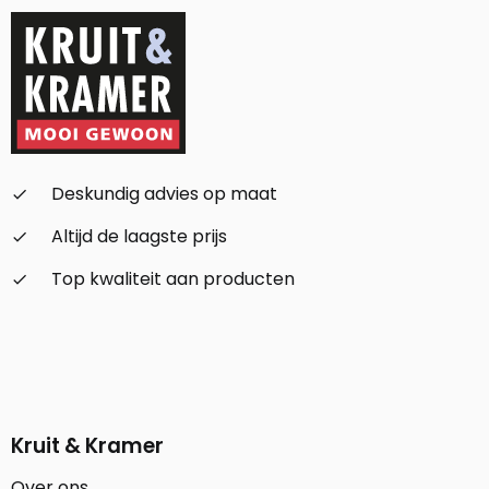
Deskundig advies op maat
check_small
Altijd de laagste prijs
check_small
Top kwaliteit aan producten
check_small
Kruit & Kramer
Over ons