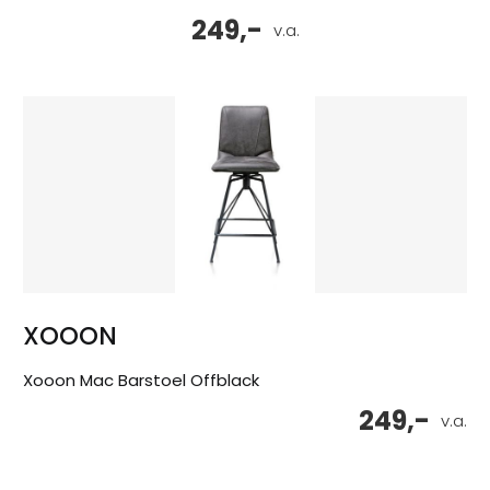
249,-
v.a.
XOOON
Xooon Mac Barstoel Offblack
249,-
v.a.