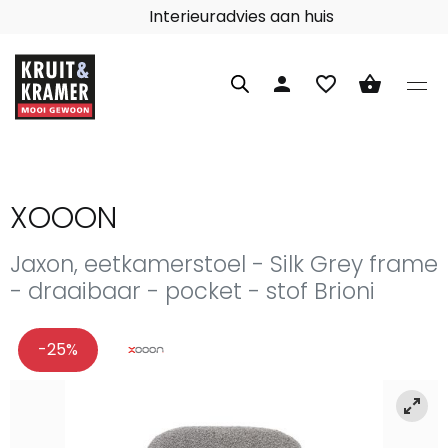
Interieuradvies aan huis
person
favorite_border
shopping_basket
XOOON
Jaxon, eetkamerstoel - Silk Grey frame
- draaibaar - pocket - stof Brioni
-25%