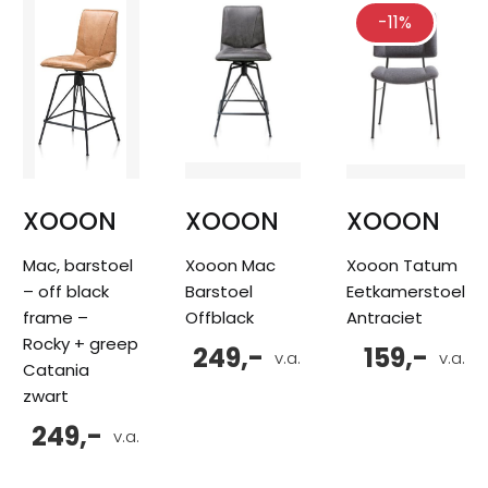
-11%
XOOON
XOOON
XOOON
Mac, barstoel
Xooon Mac
Xooon Tatum
– off black
Barstoel
Eetkamerstoel
frame –
Offblack
Antraciet
Rocky + greep
249,-
159,-
v.a.
v.a.
Catania
zwart
249,-
v.a.