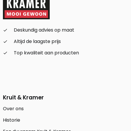
Deskundig advies op maat
check_small
Altijd de laagste prijs
check_small
Top kwaliteit aan producten
check_small
Kruit & Kramer
Over ons
Historie