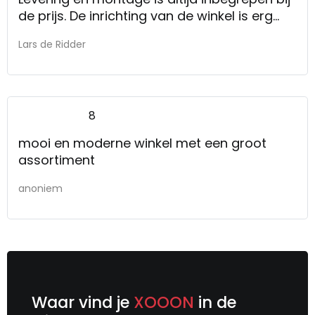
de prijs. De inrichting van de winkel is erg
goed om een idee te geven van hoe
Lars de Ridder
meubels bij elkaar passen, dankzij het
indelen in "kamertjes".
8
mooi en moderne winkel met een groot
assortiment
anoniem
Waar vind je
XOOON
in de