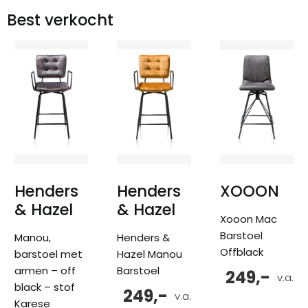
Best verkocht
Henders
Henders
XOOON
& Hazel
& Hazel
Xooon Mac
Barstoel
Manou,
Henders &
Offblack
barstoel met
Hazel Manou
armen – off
Barstoel
249,-
v.a.
black – stof
249,-
v.a.
Karese