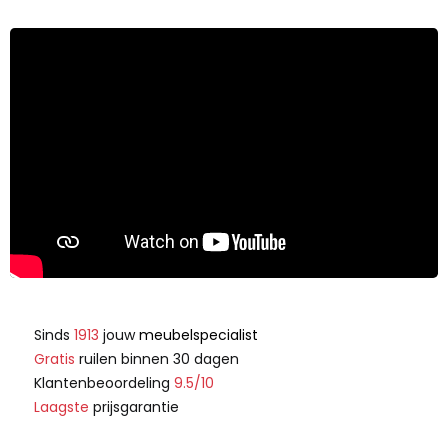
Sinds
1913
jouw
meubelspecialist
Gratis
ruilen binnen 30 dagen
Klantenbeoordeling
9.5/10
Laagste
prijsgarantie