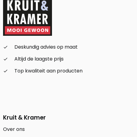
Deskundig advies op maat
check_small
Altijd de laagste prijs
check_small
Top kwaliteit aan producten
check_small
Kruit & Kramer
Over ons