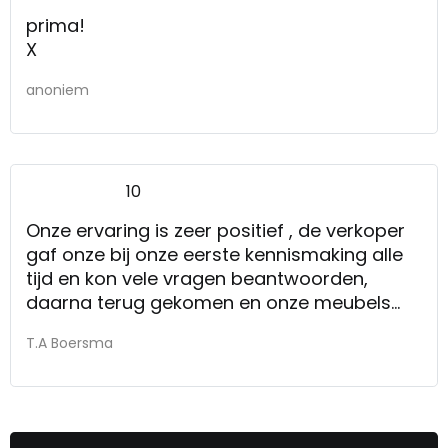
prima!
X
anoniem
10
Onze ervaring is zeer positief , de verkoper
gaf onze bij onze eerste kennismaking alle
tijd en kon vele vragen beantwoorden,
daarna terug gekomen en onze meubels
gekocht, de tijd om alles uit te zoeken werd
T.A Boersma
als zeer prettig ervaren ,een fijne winkel
ervaring , en prachtige meubels gekocht.