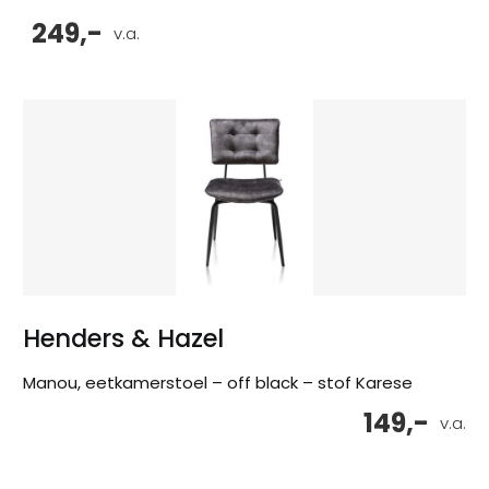
249,-
v.a.
Henders & Hazel
Manou, eetkamerstoel – off black – stof Karese
149,-
v.a.