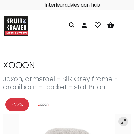
Interieuradvies aan huis
person
favorite_border
shopping_basket
XOOON
Jaxon, armstoel - Silk Grey frame -
draaibaar - pocket - stof Brioni
-23%