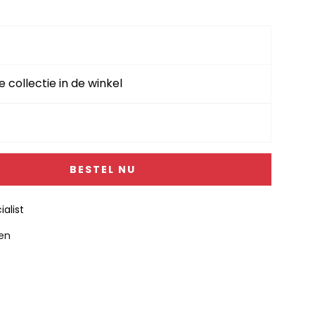
e collectie in de winkel
BESTEL NU
alist
gen