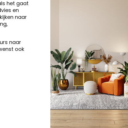
als het gaat
vies en
ijken naar
ng,
eurs naar
 wenst ook