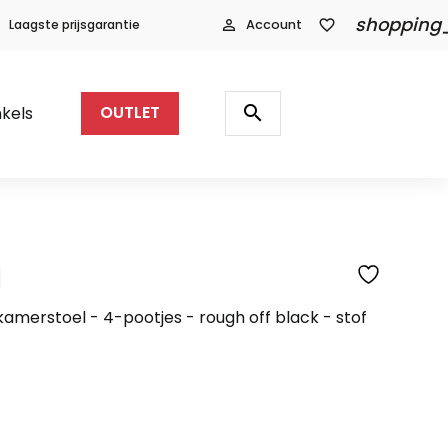
shopping
Laagste prijsgarantie
person_outline
Account
favorite_border
Producten
zoeken
search
kels
OUTLET
l
SFEERFOTO
kamerstoel - 4-pootjes - rough off black - stof