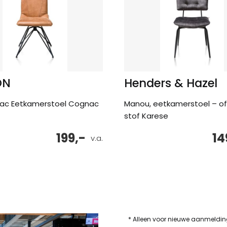
ON
Henders & Hazel
ac Eetkamerstoel Cognac
Manou, eetkamerstoel – of
stof Karese
199,-
14
v.a.
* Alleen voor nieuwe aanmeldi