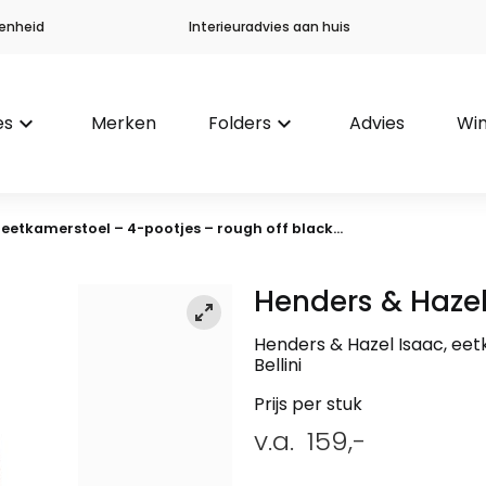
enheid
Interieuradvies aan huis
es
keyboard_arrow_down
Merken
Folders
keyboard_arrow_down
Advies
Win
 eetkamerstoel – 4-pootjes – rough off black...
Henders & Haze
Henders & Hazel Isaac, eet
Bellini
Prijs per stuk
v.a.
159,-