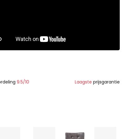
rdeling
9.5/10
Laagste
prijsgarantie