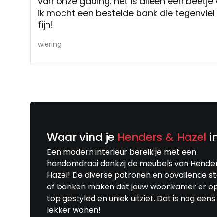
van onze gading. het is alleen een beetje
ik mocht een bestelde bank die tegenviel
fijn!
wiering
Waar vind je
Henders & Hazel
i
Een modern interieur bereik je met een
handomdraai dankzij de meubels van Hende
Hazel! De diverse patronen en opvallende s
of banken maken dat jouw woonkamer er o
top gestyled en uniek uitziet. Dat is nog eens
lekker wonen!