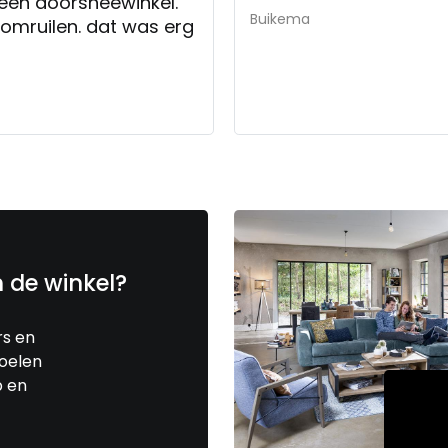
 een doorsneewinkel.
Buikema
 omruilen. dat was erg
n de winkel?
rs en
toelen
p en