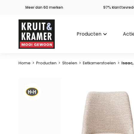
Meer dan 60 merken
97% klanttevred
Producten
keyboard_arrow_down
Acti
Home
>
Producten
>
Stoelen
>
Eetkamerstoelen
>
Isaac,