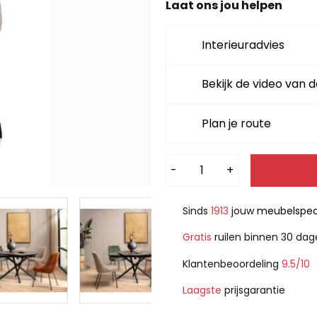
Laat ons jou helpen
Interieuradvies
Bekijk de video van d
Plan je route
Alternative:
-
+
Sinds
1913
jouw
meubelspeci
Gratis
ruilen binnen 30 da
Klantenbeoordeling
9.5/10
Laagste
prijsgarantie