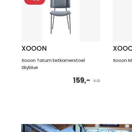
XOOON
XOO
Xooon Tatum Eetkamerstoel
Xooon M
Skyblue
159,-
v.a.