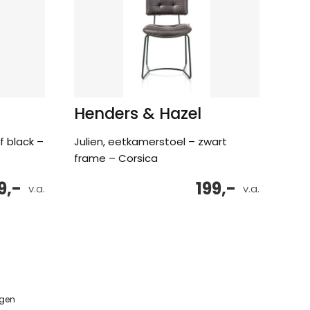
Henders & Hazel
f black –
Julien, eetkamerstoel – zwart
frame – Corsica
9,-
199,-
v.a.
v.a.
ngen