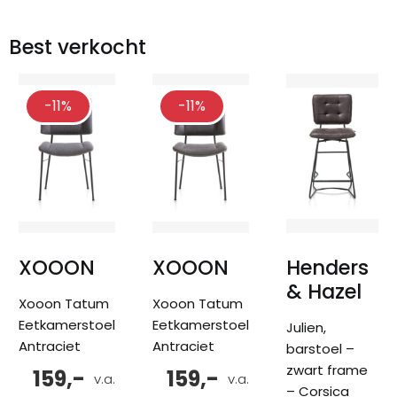
Best verkocht
-11%
-11%
XOOON
XOOON
Henders
& Hazel
Xooon Tatum
Xooon Tatum
Eetkamerstoel
Eetkamerstoel
Julien,
Antraciet
Antraciet
barstoel –
zwart frame
159,-
159,-
v.a.
v.a.
– Corsica