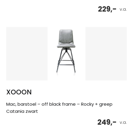
229,-
v.a.
XOOON
Mac, barstoel – off black frame – Rocky + greep
Catania zwart
249,-
v.a.