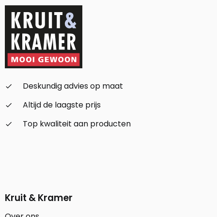
Deskundig advies op maat
check_small
Altijd de laagste prijs
check_small
Top kwaliteit aan producten
check_small
Kruit & Kramer
Over ons