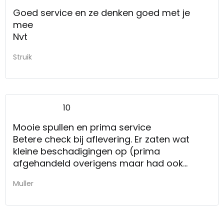
Goed service en ze denken goed met je
mee
Nvt
Struik
10
Mooie spullen en prima service
Betere check bij aflevering. Er zaten wat
kleine beschadigingen op (prima
afgehandeld overigens maar had ook
meteen gezien kunnen worden). Geen
Muller
slecht woord over de bezorgers overigens,
die hebben me prima geholpen! Ook nog
een niet bij jullie gekochte kast naar boven
getild samen met mij.