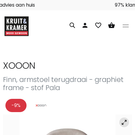
Interieuradvies aan huis
person
favorite_border
shopping_basket
XOOON
Finn, armstoel terugdraai - graphiet
frame - stof Pala
-9%