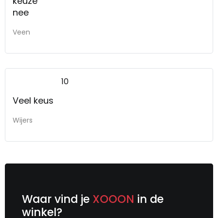
keuze
nee
Veen
10
Veel keus
Wijers
Waar vind je
XOOON
in de
winkel?