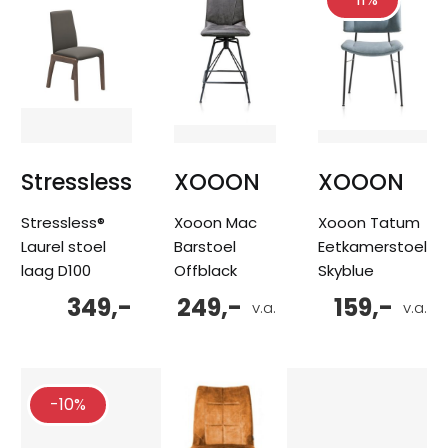
Stressless
XOOON
XOOON
Stressless®
Xooon Mac
Xooon Tatum
Laurel stoel
Barstoel
Eetkamerstoel
laag D100
Offblack
Skyblue
349,-
249,-
159,-
v.a.
v.a.
-10%