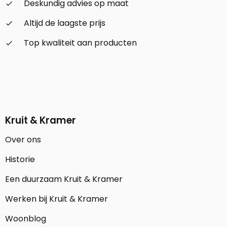
Deskundig advies op maat
check_small
Altijd de laagste prijs
check_small
Top kwaliteit aan producten
check_small
Kruit & Kramer
Over ons
Historie
Een duurzaam Kruit & Kramer
Werken bij Kruit & Kramer
Woonblog