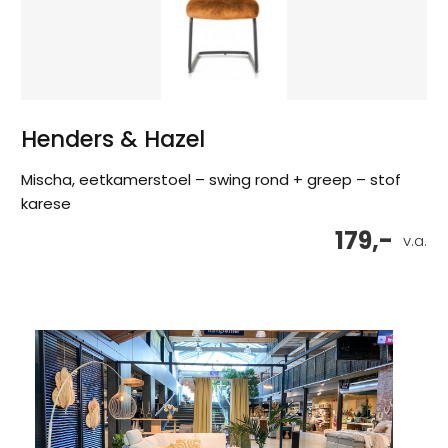
Henders & Hazel
Mischa, eetkamerstoel – swing rond + greep – stof
karese
179,-
v.a.