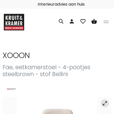
Interieuradvies aan huis
person
favorite_border
shopping_basket
XOOON
Fae, eetkamerstoel - 4-pootjes
steelbrown - stof Bellini