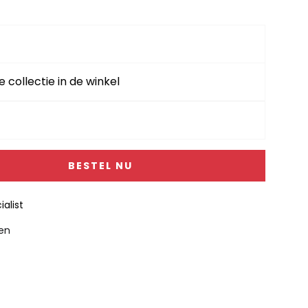
e collectie in de winkel
BESTEL NU
alist
gen