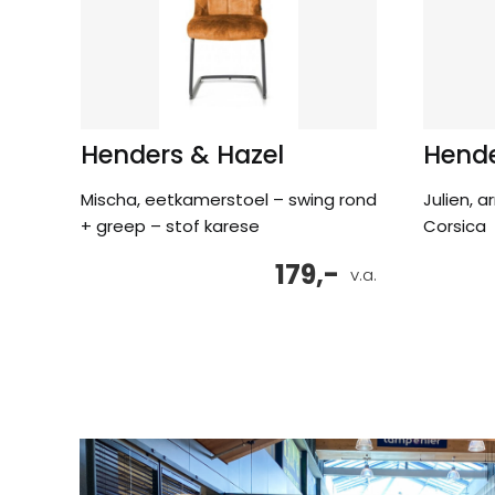
Henders & Hazel
Hende
Mischa, eetkamerstoel – swing rond
Julien, 
+ greep – stof karese
Corsica
179,-
v.a.