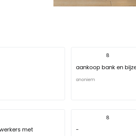
8
aankoop bank en bijze
anoniem
8
ewerkers met
-