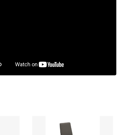
rdeling
9.5/10
Laagste
prijsgarantie