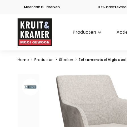
Meer dan 60 merken
97% klanttevred
Producten
keyboard_arrow_down
Acti
Home
>
Producten
>
Stoelen
>
Eetkamerstoel Vigios bei