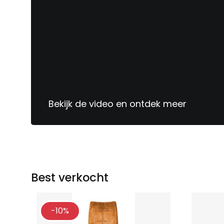
Bekijk de video en ontdek meer
Sinds
1913
jouw
meubelspecialist
Best verkocht
-10%