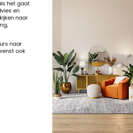
als het gaat
vies en
ijken naar
ng,
eurs naar
 wenst ook