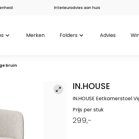
enheid
Interieuradvies aan huis
es
keyboard_arrow_down
Merken
Folders
keyboard_arrow_down
Advies
Win
ge bruin
IN.HOUSE
IN.HOUSE Eetkamerstoel Vig
Prijs per stuk
299,-