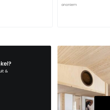
anoniem
nkel?
uit &