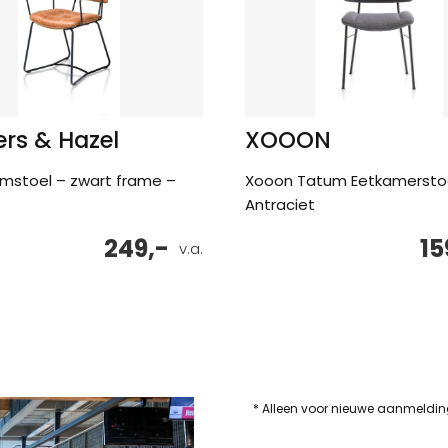
rs & Hazel
XOOON
armstoel – zwart frame –
Xooon Tatum Eetkamersto
Antraciet
249,-
15
v.a.
* Alleen voor nieuwe aanmeldi