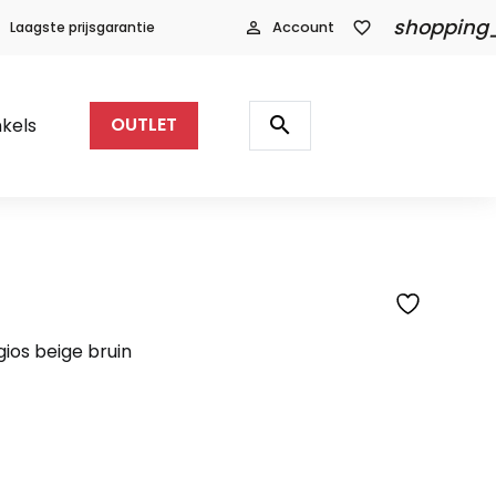
shopping
Laagste prijsgarantie
person_outline
Account
favorite_border
Producten
zoeken
search
kels
OUTLET
ios beige bruin