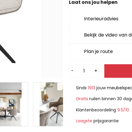
Laat ons jou helpen
Interieuradvies
Bekijk de video van d
Plan je route
Alternative:
-
+
Sinds
1913
jouw
meubelspeci
Gratis
ruilen binnen 30 da
Klantenbeoordeling
9.5/10
Laagste
prijsgarantie