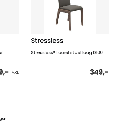
Stressless
el
Stressless® Laurel stoel laag D100
9,-
349,-
v.a.
ngen