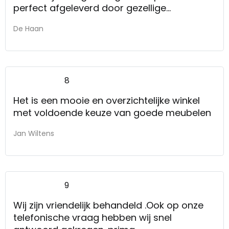
perfect afgeleverd door gezellige
bezorgers. Jammer, dat we geen foto hier
De Haan
kunnen achterlaten. Wij zijn nl. zeer tevreden
over het eindresultaat en komen graag nog
eens terug in het filiaal van Assen!
8
Het is een mooie en overzichtelijke winkel
met voldoende keuze van goede meubelen
Jan Wiltens
9
Wij zijn vriendelijk behandeld .Ook op onze
telefonische vraag hebben wij snel