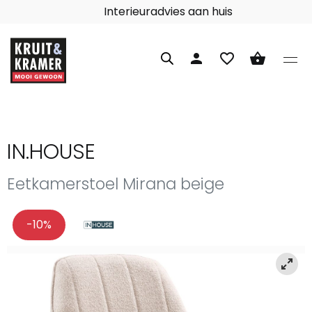
Interieuradvies aan huis
person
favorite_border
shopping_basket
IN.HOUSE
Eetkamerstoel Mirana beige
-10%