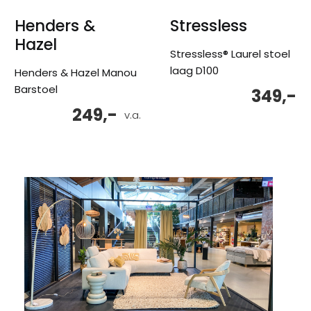
Henders &
Stressless
Hazel
Stressless® Laurel stoel
laag D100
Henders & Hazel Manou
Barstoel
349,-
249,-
v.a.