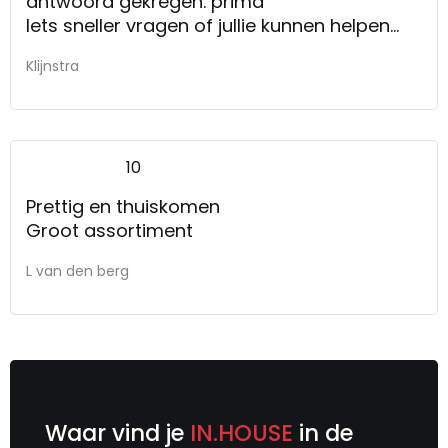
antwoord gekregen. prima
Iets sneller vragen of jullie kunnen helpen
ook als het druk is.
Klijnstra
10
Prettig en thuiskomen
Groot assortiment
L van den berg
Waar vind je
IN.HOUSE
in de