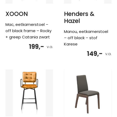
XOOON
Henders &
Hazel
Mac, eetkamerstoel –
off black frame – Rocky
Manou, eetkamerstoel
+ greep Catania zwart
– off black – stof
Karese
199,-
v.a.
149,-
v.a.