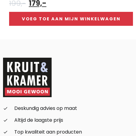
Oorspronkelijke
Huidige
199,-
179,-
prijs
prijs
was:
is:
VOEG TOE AAN MIJN WINKELWAGEN
199,-.
179,-.
Alternative:
Deskundig advies op maat
check_small
Altijd de laagste prijs
check_small
Top kwaliteit aan producten
check_small