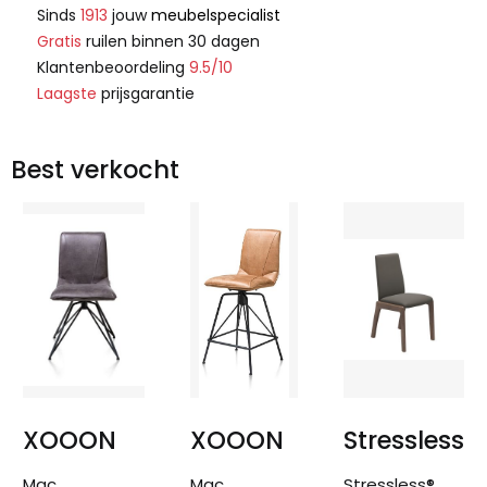
Sinds
1913
jouw
meubelspecialist
Gratis
ruilen binnen 30 dagen
Klantenbeoordeling
9.5/10
Laagste
prijsgarantie
Best verkocht
XOOON
XOOON
Stressless
Mac,
Mac,
Stressless®