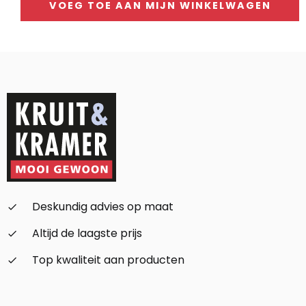
VOEG TOE AAN MIJN WINKELWAGEN
Alternative:
Deskundig advies op maat
check_small
Altijd de laagste prijs
check_small
Top kwaliteit aan producten
check_small