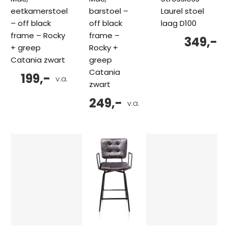
eetkamerstoel
barstoel –
Laurel stoel
– off black
off black
laag D100
frame – Rocky
frame –
349,-
+ greep
Rocky +
Catania zwart
greep
Catania
199,-
v.a.
zwart
249,-
v.a.