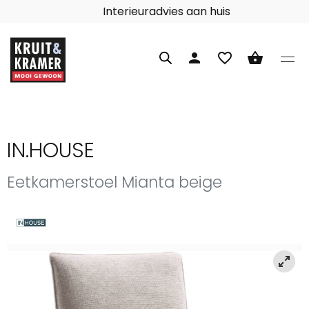
Interieuradvies aan huis
person
favorite_border
shopping_basket
IN.HOUSE
Eetkamerstoel Mianta beige