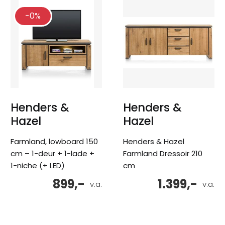
-0%
Henders &
Henders &
Hazel
Hazel
Farmland, lowboard 150
Henders & Hazel
cm – 1-deur + 1-lade +
Farmland Dressoir 210
1-niche (+ LED)
cm
899,-
1.399,-
v.a.
v.a.