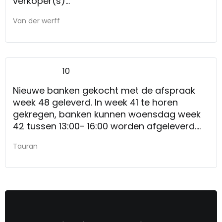
verkoper(s)
Alles was goed geregeld alleen jammer dat
Van der werff
het computer systeem niet werkte
waardoor niet optimaal beeld kon worden
gegeven. Maar dit is voor ons geen reden
niet weer terug te komen.
10
Nieuwe banken gekocht met de afspraak
week 48 geleverd. In week 41 te horen
gekregen, banken kunnen woensdag week
42 tussen 13:00- 16:00 worden afgeleverd.
Zoals afgesproken woensdag 14:30 netjes
Tauran
afgeleverd, gemonteerd en verpakking
netjes opgeruimd en meegenomen.
Bedankt Kruit en Kramer. Klasse service!
Nvt