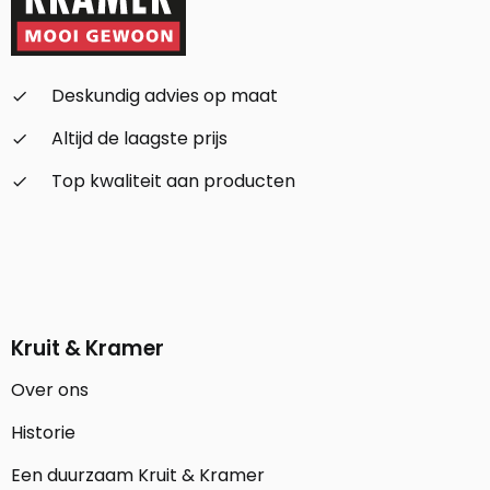
Deskundig advies op maat
check_small
Altijd de laagste prijs
check_small
Top kwaliteit aan producten
check_small
Kruit & Kramer
Over ons
Historie
Een duurzaam Kruit & Kramer