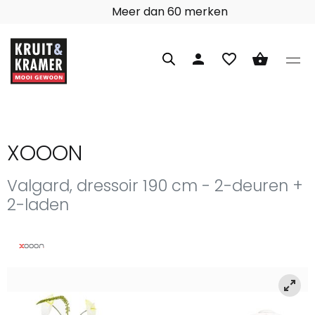
97% klanttevredenheid
person
favorite_border
shopping_basket
XOOON
Valgard, dressoir 190 cm - 2-deuren +
2-laden