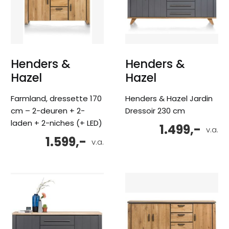
Henders &
Henders &
Hazel
Hazel
Farmland, dressette 170
Henders & Hazel Jardin
cm – 2-deuren + 2-
Dressoir 230 cm
laden + 2-niches (+ LED)
1.499,-
v.a.
1.599,-
v.a.