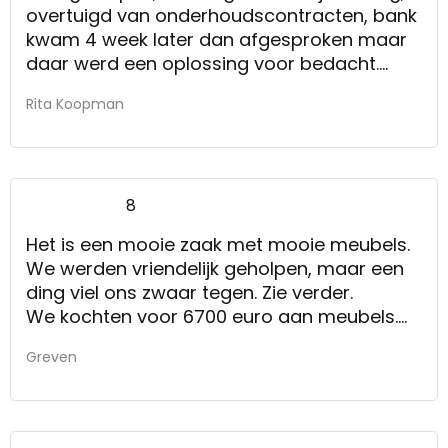
overtuigd van onderhoudscontracten, bank
kwam 4 week later dan afgesproken maar
daar werd een oplossing voor bedacht.
Kortom prima allemaal!
Rita Koopman
De service
8
Het is een mooie zaak met mooie meubels.
We werden vriendelijk geholpen, maar een
ding viel ons zwaar tegen. Zie verder.
We kochten voor 6700 euro aan meubels.
We vroegen op een product wat korting,
Greven
maar dat kon (wilde men) niet vanwege
afspraken met inkooporganisatie. Nou ja,
dat zij zo, hoewel er later wel allerlei
aanbiedingen/acties gelanceerd werden.