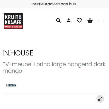
Interieuradvies aan huis
person
favorite_border
shopping_basket
IN.HOUSE
TV-meubel Lorina large hangend dark
mango