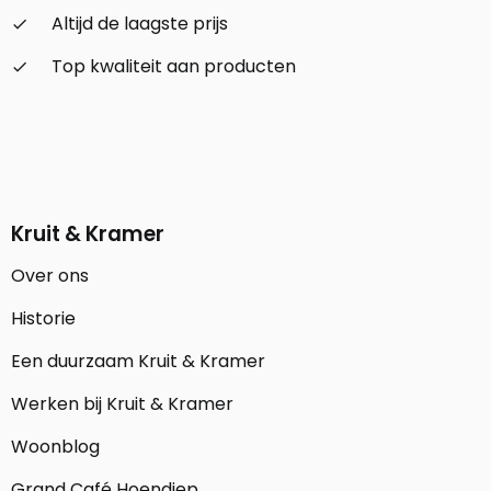
Altijd de laagste prijs
check_small
Top kwaliteit aan producten
check_small
Kruit & Kramer
Over ons
Historie
Een duurzaam Kruit & Kramer
Werken bij Kruit & Kramer
Woonblog
Grand Café Hoendiep