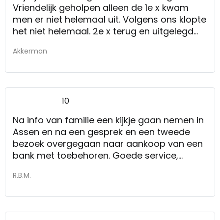
Vriendelijk geholpen alleen de 1e x kwam
men er niet helemaal uit. Volgens ons klopte
het niet helemaal. 2e x terug en uitgelegd
aan andere verkoopster en ze gaf ons gelijk.
Akkerman
Prima uitleg, verder geholpen en de bank
besteld.
10
Na info van familie een kijkje gaan nemen in
Assen en na een gesprek en een tweede
bezoek overgegaan naar aankoop van een
bank met toebehoren. Goede service,
ervaren mensen.
R.B.M.