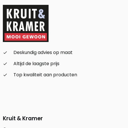
Deskundig advies op maat
check_small
Altijd de laagste prijs
check_small
Top kwaliteit aan producten
check_small
Kruit & Kramer