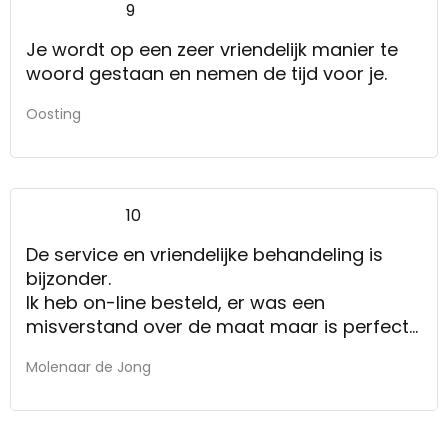
9
Je wordt op een zeer vriendelijk manier te
woord gestaan en nemen de tijd voor je.
Oosting
10
De service en vriendelijke behandeling is
bijzonder.
Ik heb on-line besteld, er was een
misverstand over de maat maar is perfect
opgelost, ik ben er blij mee, helaas woon ik
Molenaar de Jong
te ver weg om even binnen te lopen.