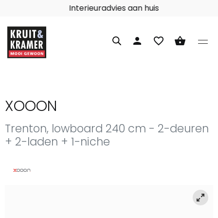
Interieuradvies aan huis
person
favorite_border
shopping_basket
XOOON
Trenton, lowboard 240 cm - 2-deuren
+ 2-laden + 1-niche