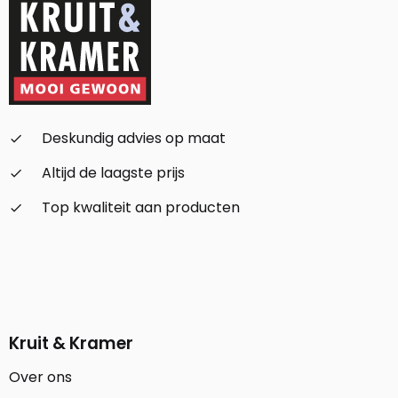
Deskundig advies op maat
check_small
Altijd de laagste prijs
check_small
Top kwaliteit aan producten
check_small
Kruit & Kramer
Over ons