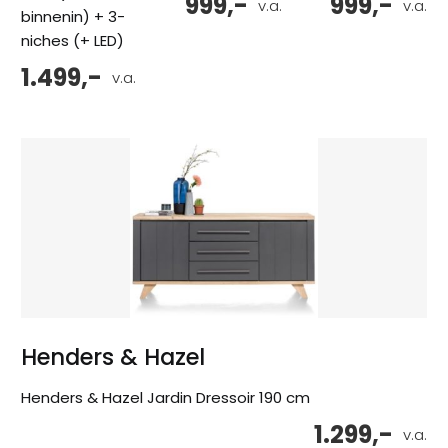
999,-
999,-
v.a.
v.a.
binnenin) + 3-
niches (+ LED)
1.499,-
v.a.
Henders & Hazel
Henders & Hazel Jardin Dressoir 190 cm
1.299,-
v.a.