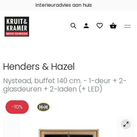
Interieuradvies aan huis
person
favorite_border
shopping_basket
Henders & Hazel
Nystead, buffet 140 cm. - 1-deur + 2-
glasdeuren + 2-laden (+ LED)
-10%