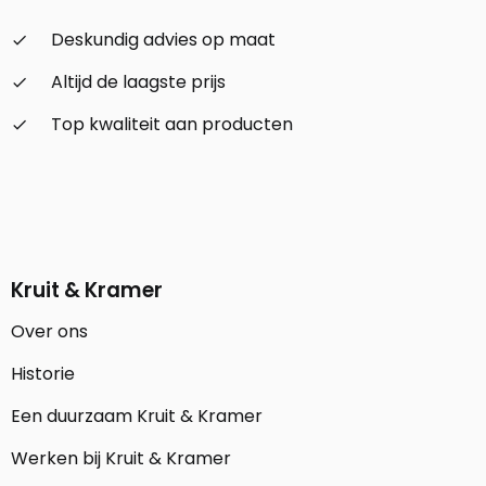
Deskundig advies op maat
check_small
Altijd de laagste prijs
check_small
Top kwaliteit aan producten
check_small
Kruit & Kramer
Over ons
Historie
Een duurzaam Kruit & Kramer
Werken bij Kruit & Kramer