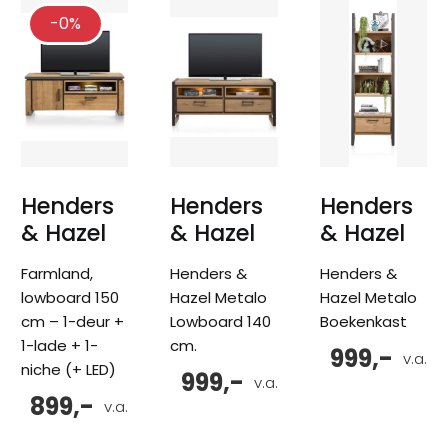
-0%
Henders
Henders
Henders
& Hazel
& Hazel
& Hazel
Farmland,
Henders &
Henders &
lowboard 150
Hazel Metalo
Hazel Metalo
cm – 1-deur +
Lowboard 140
Boekenkast
1-lade + 1-
cm.
999,-
v.a.
niche (+ LED)
999,-
v.a.
899,-
v.a.