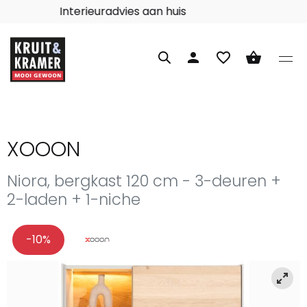
Interieuradvies aan huis
person
favorite_border
shopping_basket
XOOON
Niora, bergkast 120 cm - 3-deuren +
2-laden + 1-niche
-10%