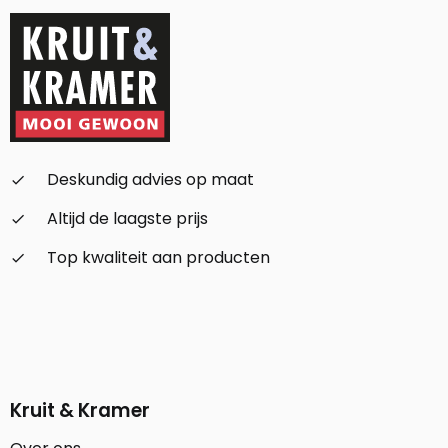
Deskundig advies op maat
check_small
Altijd de laagste prijs
check_small
Top kwaliteit aan producten
check_small
Kruit & Kramer