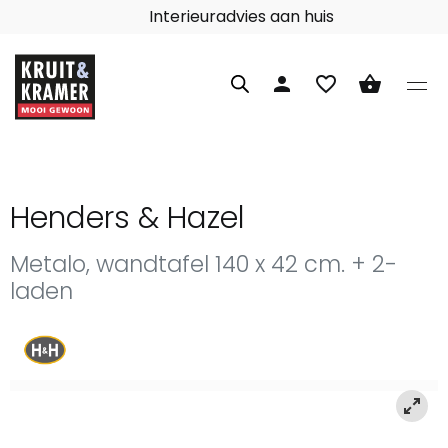
Interieuradvies aan huis
person
favorite_border
shopping_basket
Henders & Hazel
Metalo, wandtafel 140 x 42 cm. + 2-
laden