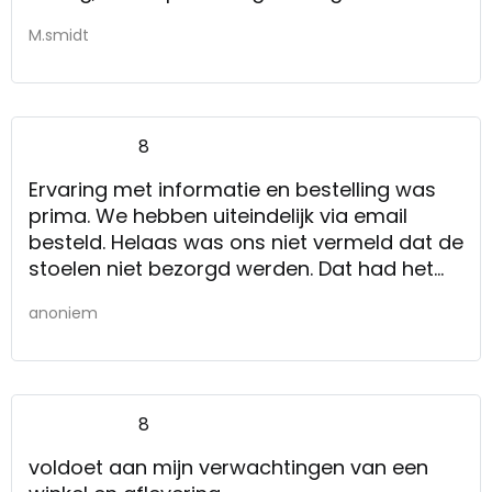
M.smidt
8
Ervaring met informatie en bestelling was
prima. We hebben uiteindelijk via email
besteld. Helaas was ons niet vermeld dat de
stoelen niet bezorgd werden. Dat had het
nodige extra gedoe tot gevolg. Gelukkig
anoniem
konden we uiteindelijk toch nog een
bestelbus meekrijgen.
Informatie en bestelling (via email) was
prima
8
voldoet aan mijn verwachtingen van een