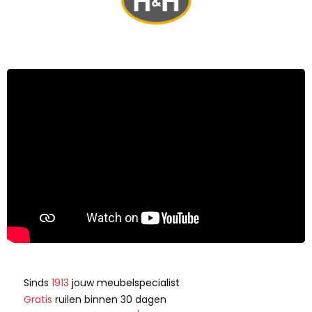
Sinds
1913
jouw
meubelspecialist
Gratis
ruilen binnen 30 dagen