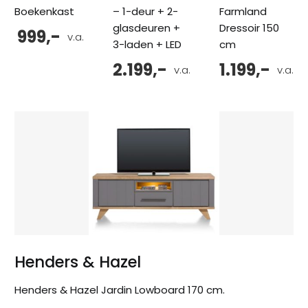
Boekenkast
– 1-deur + 2-
Farmland
glasdeuren +
Dressoir 150
999,-
v.a.
3-laden + LED
cm
2.199,-
1.199,-
v.a.
v.a.
Henders & Hazel
Henders & Hazel Jardin Lowboard 170 cm.