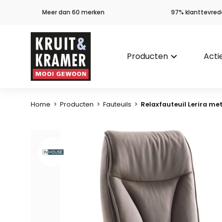
Meer dan 60 merken
97% klanttevred
Producten
keyboard_arrow_down
Acti
Home
>
Producten
>
Fauteuils
>
Relaxfauteuil Lerira met