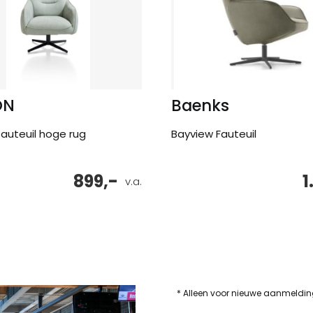
ON
Baenks
fauteuil hoge rug
Bayview Fauteuil
899,-
1
v.a.
* Alleen voor nieuwe aanmeldi