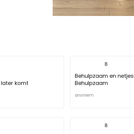
8
Behulpzaam en netje
 later komt
Behulpzaam
anoniem
8