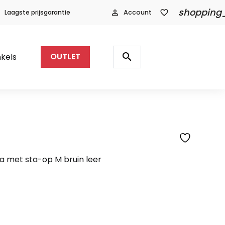
shopping
Laagste prijsgarantie
person_outline
Account
favorite_border
Producten
zoeken
search
kels
OUTLET
ra met sta-op M bruin leer