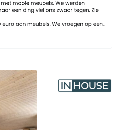
k met mooie meubels. We werden
maar een ding viel ons zwaar tegen. Zie
 euro aan meubels. We vroegen op een
 maar dat kon (wilde men) niet vanwege
nbiedingen/acties gelanceerd werden. Maar
et lef had om op het gekochte bedrag
gkosten te rekenen viel echt verkeerd.
 bedrag had geschrapt waren we snel
okken. We hebben er nog wel een beetje
de mond ......