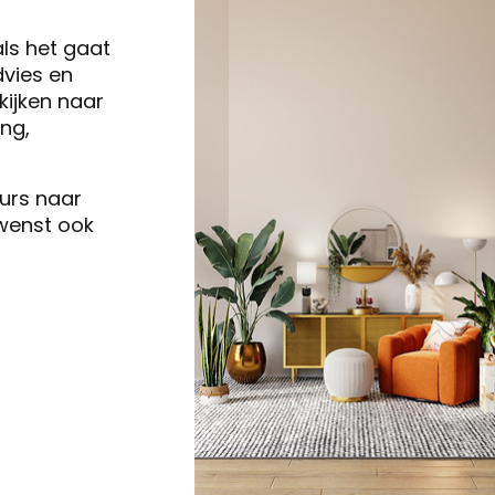
als het gaat
vies en
ijken naar
ng,
eurs naar
 wenst ook