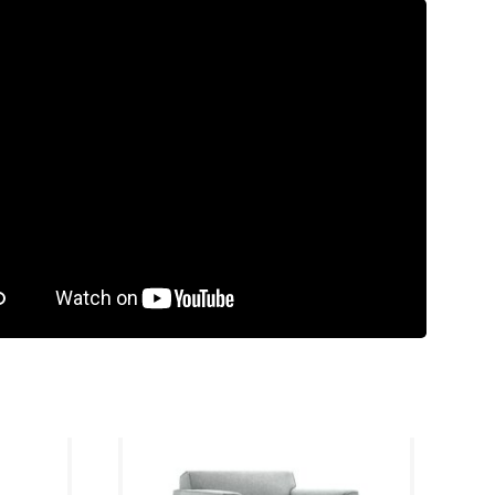
rdeling
9.5/10
Laagste
prijsgarantie