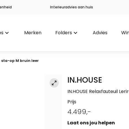
enheid
Interieuradvies aan huis
es
keyboard_arrow_down
Merken
Folders
keyboard_arrow_down
Advies
Win
 sta-op M bruin leer
IN.HOUSE
IN.HOUSE Relaxfauteuil Leri
Prijs
4.499,-
Laat ons jou helpen