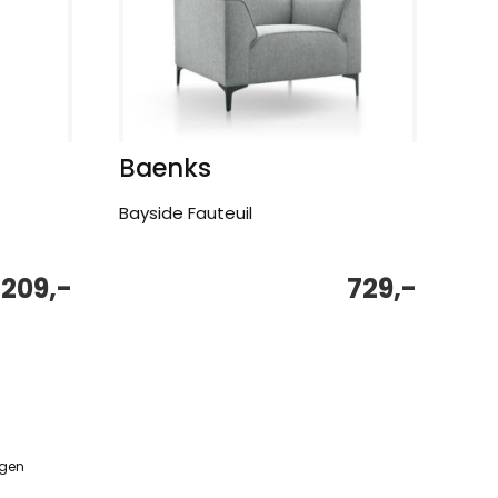
Baenks
Bayside Fauteuil
.209,-
729,-
ngen