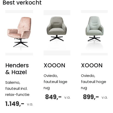
Best verkocht
Henders
XOOON
XOOON
& Hazel
Oviedo,
Oviedo,
fauteuil lage
fauteuil hoge
Salerno,
rug
rug
fauteuil incl.
relax-functie
849,-
899,-
v.a.
v.a.
1.149,-
v.a.