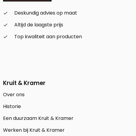
Deskundig advies op maat
check_small
Altijd de laagste prijs
check_small
Top kwaliteit aan producten
check_small
Kruit & Kramer
Over ons
Historie
Een duurzaam Kruit & Kramer
Werken bij Kruit & Kramer