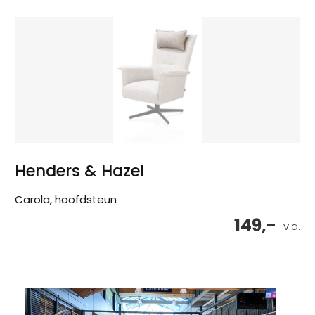
Henders & Hazel
Carola, hoofdsteun
149,-
v.a.