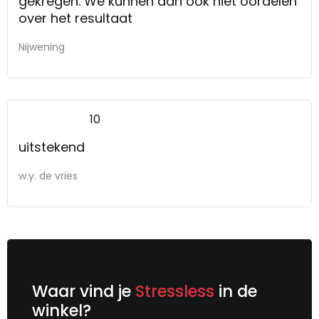
gekregen. We kunnen dan ook niet oordelen
over het resultaat
Nijwening
10
uitstekend
w.y. de vries
Waar vind je
Stressless
in de
winkel?