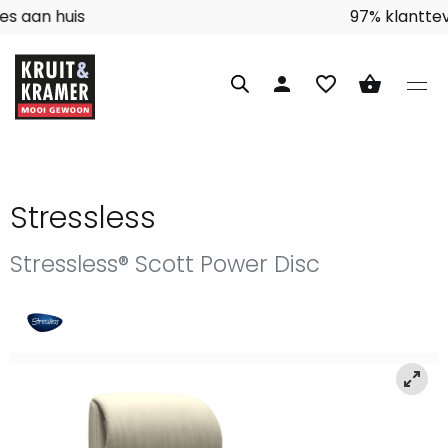
Interieuradvies aan huis
person
favorite_border
shopping_basket
Stressless
Stressless® Scott Power Disc