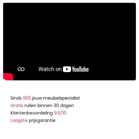
Sinds
1913
jouw
meubelspecialist
Gratis
ruilen binnen 30 dagen
Klantenbeoordeling
9.5/10
Laagste
prijsgarantie