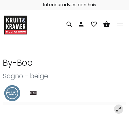
Interieuradvies aan huis
person
favorite_border
shopping_basket
By-Boo
Sogno - beige
WEBSITE
ONLY