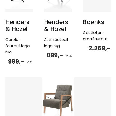
Henders
Henders
Baenks
& Hazel
& Hazel
Castleton
draaifauteuil
Carola,
Asti, fauteuil
fauteuil lage
lage rug
2.259,-
rug
899,-
v.a.
999,-
v.a.