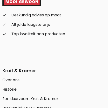
Deskundig advies op maat
check_small
Altijd de laagste prijs
check_small
Top kwaliteit aan producten
check_small
Kruit & Kramer
Over ons
Historie
Een duurzaam Kruit & Kramer