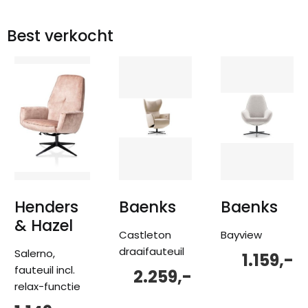
Best verkocht
Henders
Baenks
Baenks
& Hazel
Castleton
Bayview
draaifauteuil
Salerno,
1.159,-
fauteuil incl.
2.259,-
relax-functie