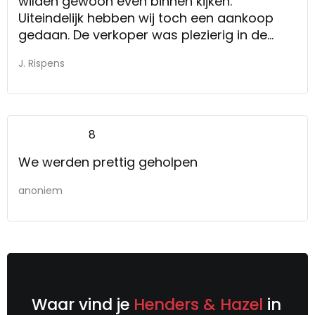
wilden gewoon even binnen kijken.
Uiteindelijk hebben wij toch een aankoop
gedaan. De verkoper was plezierig in de
omgang. Ook de aflevering van dit artikel is
J. Rispens
goed verlopen.
Hebben wij niet zozeer een mening over.
8
We werden prettig geholpen
anoniem
Waar vind je
Henders & Hazel
in