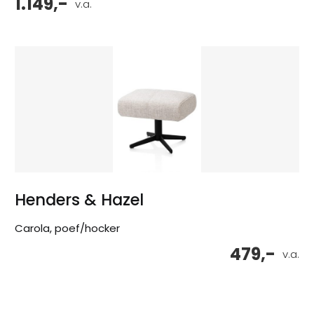
1.149,-
v.a.
Henders & Hazel
Carola, poef/hocker
479,-
v.a.