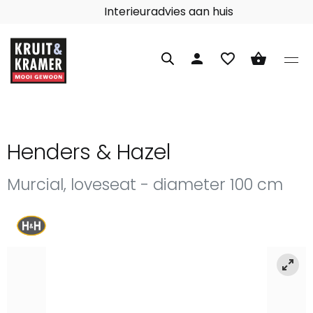
Interieuradvies aan huis
person
favorite_border
shopping_basket
Henders & Hazel
Murcial, loveseat - diameter 100 cm