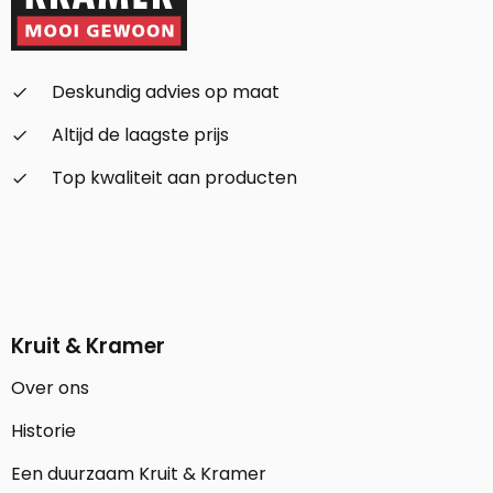
Deskundig advies op maat
check_small
Altijd de laagste prijs
check_small
Top kwaliteit aan producten
check_small
Kruit & Kramer
Over ons
Historie
Een duurzaam Kruit & Kramer