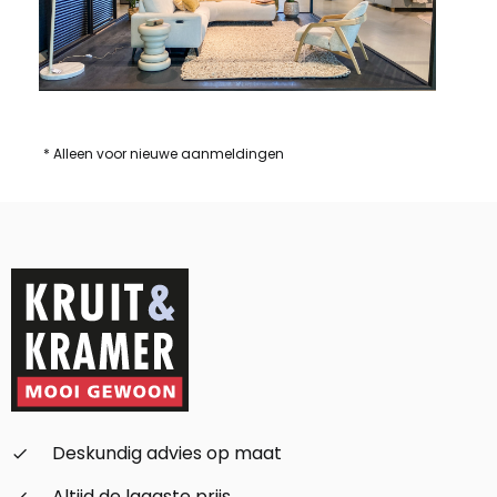
* Alleen voor nieuwe aanmeldingen
Deskundig advies op maat
check_small
Altijd de laagste prijs
check_small