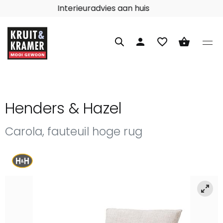
Interieuradvies aan huis
person
favorite_border
shopping_basket
Henders & Hazel
Carola, fauteuil hoge rug