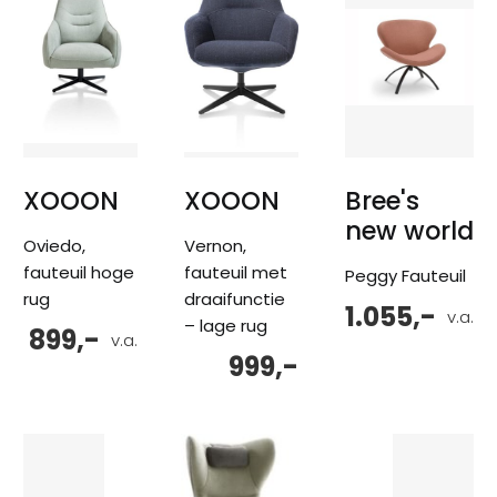
XOOON
XOOON
Bree's
new world
Oviedo,
Vernon,
fauteuil hoge
fauteuil met
Peggy Fauteuil
rug
draaifunctie
1.055,-
v.a.
– lage rug
899,-
v.a.
999,-