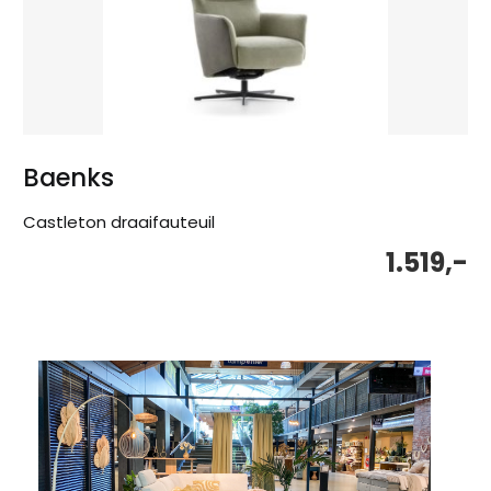
Baenks
Castleton draaifauteuil
1.519,-