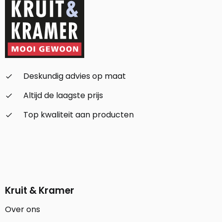
Deskundig advies op maat
check_small
Altijd de laagste prijs
check_small
Top kwaliteit aan producten
check_small
Kruit & Kramer
Over ons