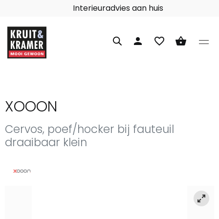
Interieuradvies aan huis
person
favorite_border
shopping_basket
XOOON
Cervos, poef/hocker bij fauteuil
draaibaar klein