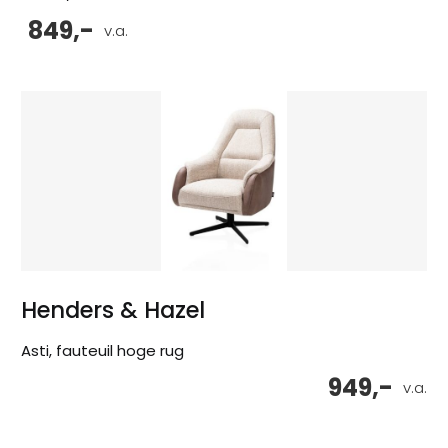
849,-
v.a.
Henders & Hazel
Asti, fauteuil hoge rug
949,-
v.a.