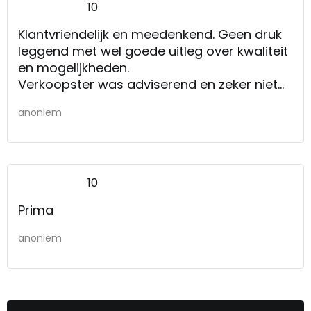
10
Klantvriendelijk en meedenkend. Geen druk
leggend met wel goede uitleg over kwaliteit
en mogelijkheden.
Verkoopster was adviserend en zeker niet
richting "duwend". Gaf extra kleuradvies en
anoniem
gaf kleurstoffen mee naar huis. Dat bleek
vergelijkend doorslaggevend. Prima
klantbenadering!
10
Prima
anoniem