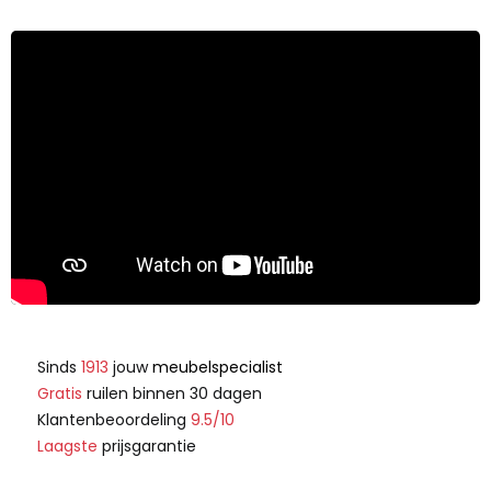
Sinds
1913
jouw
meubelspecialist
Gratis
ruilen binnen 30 dagen
Klantenbeoordeling
9.5/10
Laagste
prijsgarantie