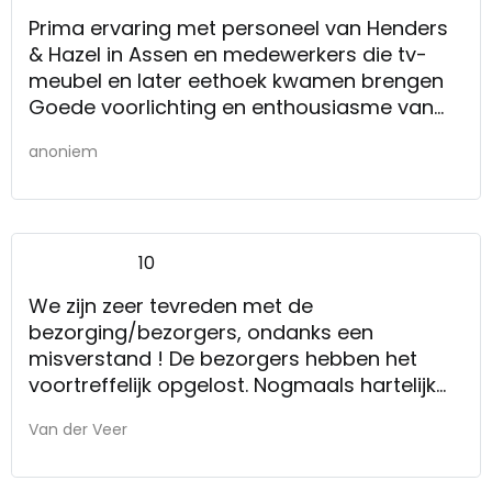
Prima ervaring met personeel van Henders
& Hazel in Assen en medewerkers die tv-
meubel en later eethoek kwamen brengen
Goede voorlichting en enthousiasme van
verkoper (Remmers) en aflevering op
anoniem
afgesproken data.
10
We zijn zeer tevreden met de
bezorging/bezorgers, ondanks een
misverstand ! De bezorgers hebben het
voortreffelijk opgelost. Nogmaals hartelijk
dank!!
Van der Veer