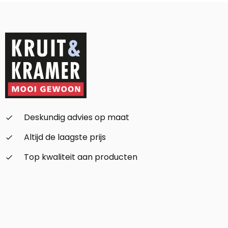
Deskundig advies op maat
check_small
Altijd de laagste prijs
check_small
Top kwaliteit aan producten
check_small