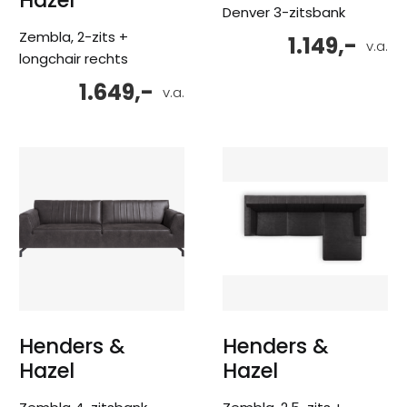
Denver 3-zitsbank
Zembla, 2-zits +
1.149,-
v.a.
longchair rechts
1.649,-
v.a.
Henders &
Henders &
Hazel
Hazel