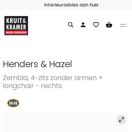
Interieuradvies aan huis
person
favorite_border
shopping_basket
Henders & Hazel
Zembla, 4-zits zonder armen +
longchair - rechts