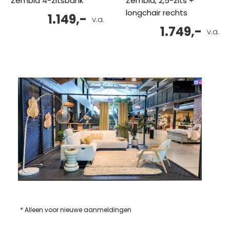
Zembla 4-zitsbank
Zembla, 2,5-zits +
longchair rechts
1.149,-
v.a.
1.749,-
v.a.
* Alleen voor nieuwe aanmeldingen