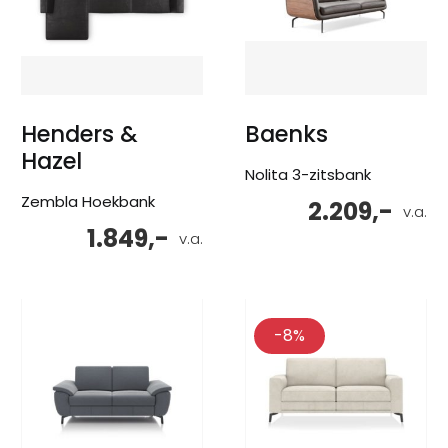
Henders &
Baenks
Hazel
Nolita 3-zitsbank
Zembla Hoekbank
2.209,-
v.a.
1.849,-
v.a.
-8%