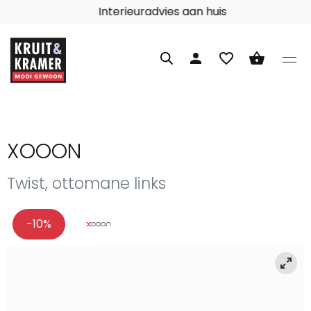
Interieuradvies aan huis
person
favorite_border
shopping_basket
XOOON
Twist, ottomane links
-10%