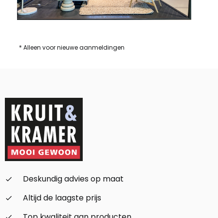
* Alleen voor nieuwe aanmeldingen
Deskundig advies op maat
check_small
Altijd de laagste prijs
check_small
Top kwaliteit aan producten
check_small