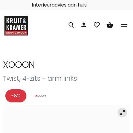
Interieuradvies aan huis
person
favorite_border
shopping_basket
XOOON
Twist, 4-zits - arm links
-8%