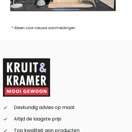
* Alleen voor nieuwe aanmeldingen
Deskundig advies op maat
check_small
Altijd de laagste prijs
check_small
Top kwaliteit aan producten
check_small