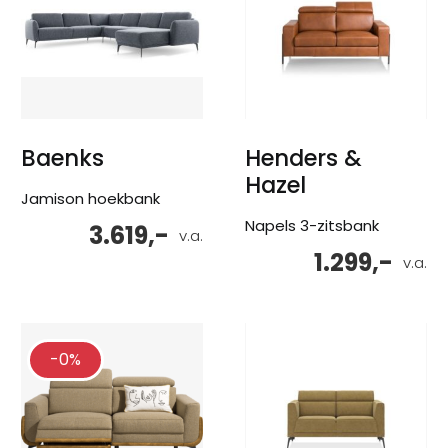
Baenks
Henders &
Hazel
Jamison hoekbank
Napels 3-zitsbank
3.619,-
v.a.
1.299,-
v.a.
-0%