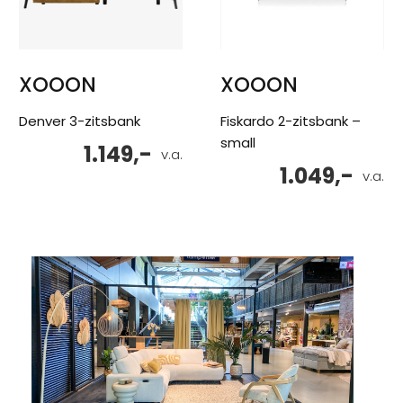
XOOON
XOOON
Denver 3-zitsbank
Fiskardo 2-zitsbank –
small
1.149,-
v.a.
1.049,-
v.a.