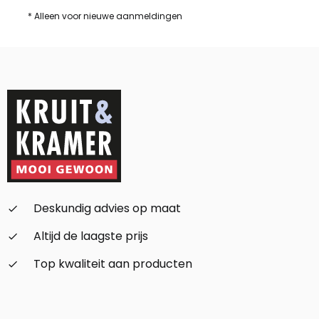
* Alleen voor nieuwe aanmeldingen
Deskundig advies op maat
check_small
Altijd de laagste prijs
check_small
Top kwaliteit aan producten
check_small