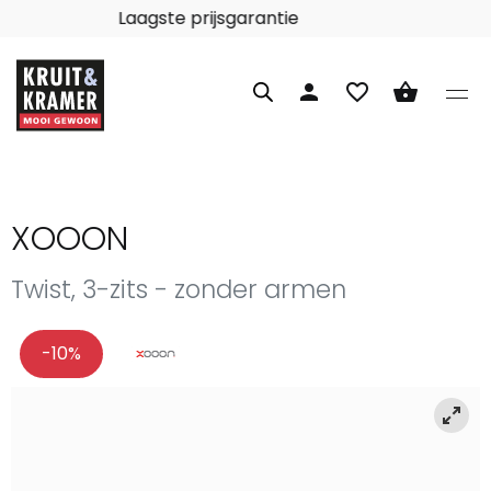
Laagste prijsgarantie
person
favorite_border
shopping_basket
XOOON
Twist, 3-zits - zonder armen
-10%