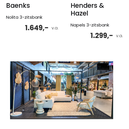
Baenks
Henders &
Hazel
Nolita 3-zitsbank
Napels 3-zitsbank
1.649,-
v.a.
1.299,-
v.a.