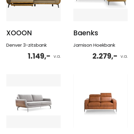
XOOON
Baenks
Denver 3-zitsbank
Jamison Hoekbank
1.149,-
2.279,-
v.a.
v.a.