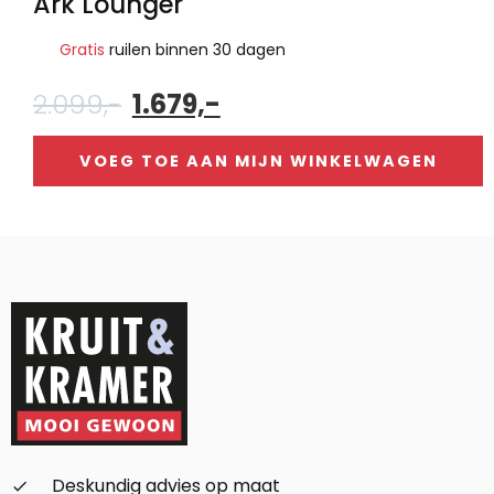
Ark Lounger
Gratis
ruilen binnen 30 dagen
Oorspronkelijke
Huidige
2.099,-
1.679,-
prijs
prijs
was:
is:
VOEG TOE AAN MIJN WINKELWAGEN
2.099,-.
1.679,-.
Alternative:
Deskundig advies op maat
check_small