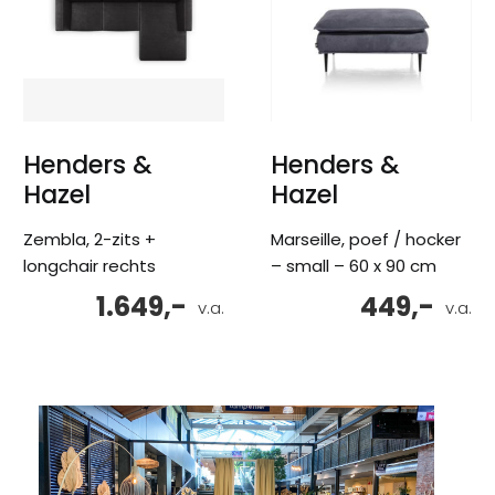
Henders &
Henders &
Hazel
Hazel
Zembla, 2-zits +
Marseille, poef / hocker
longchair rechts
– small – 60 x 90 cm
1.649,-
449,-
v.a.
v.a.