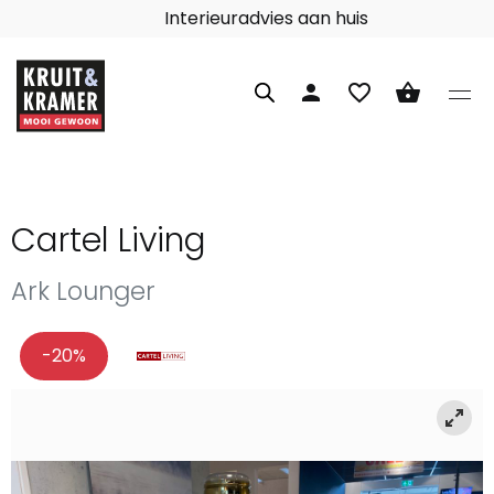
Interieuradvies aan huis
person
favorite_border
shopping_basket
Cartel Living
Ark Lounger
-20%