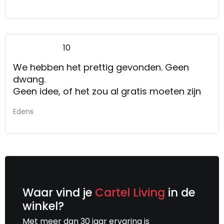
neuzen, Later kwam er een verkoopster bij
die me goed geholpen heeft.
10
We hebben het prettig gevonden. Geen
dwang.
Geen idee, of het zou al gratis moeten zijn
Edens
Waar vind je
Cartel Living
in de
winkel?
Met meer dan 30 jaar ervaring is