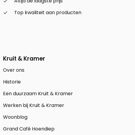
Altijd de laagste prijs
check_small
Top kwaliteit aan producten
check_small
Kruit & Kramer
Over ons
Historie
Een duurzaam Kruit & Kramer
Werken bij Kruit & Kramer
Woonblog
Grand Café Hoendiep