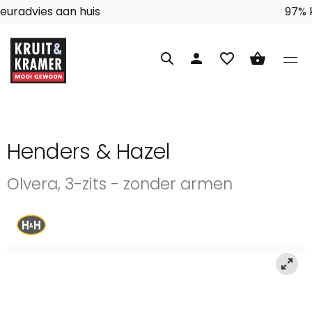
Interieuradvies aan huis
person
favorite_border
shopping_basket
Henders & Hazel
Olvera, 3-zits - zonder armen