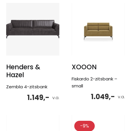
Henders &
XOOON
Hazel
Fiskardo 2-zitsbank –
small
Zembla 4-zitsbank
1.049,-
1.149,-
v.a.
v.a.
-9%