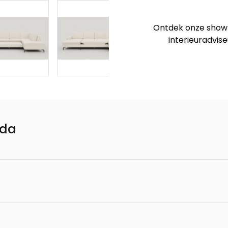
cm. - vada
Ontdek onze showro
Napels, 2.5-zits 
interieuradvise
- vada
Napels, U-bank l
Napels, 3-zitsba
ada
Napels, 2,5 zits
Napels poef - 80