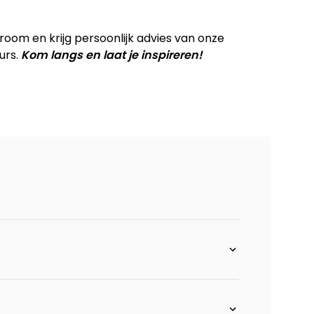
om en krijg persoonlijk advies van onze
arm links+longchair rechts - arm 4 - poot 13 cm.
urs.
Kom langs en laat je inspireren!
inks - Vada
nk met relax - Vada
bank met relax - Vada
 x 60 cm