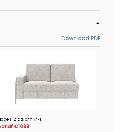
 x 60 cm
nk
Download PDF
Napels 2 zitsbank
Napels 2.5 zitsbank
apels, 2-zits arm links
Vanaf €1099