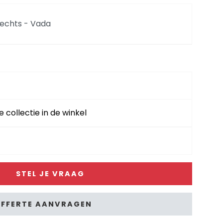
rechts - Vada
big links+2.5-zits arm rechts - arm 4 - poot 13
 links+2.5-zits arm rechts - arm 4 - poot 13 cm.
e collectie in de winkel
un - vada
STEL JE VRAAG
arm 4 - poot 13 cm. - vada
FFERTE AANVRAGEN
arm links+ottomane big rechts - arm 4 - poot 13