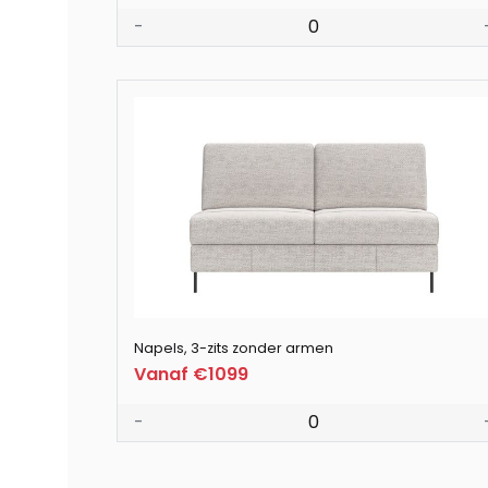
-
0
Napels, 3-zits zonder armen
Vanaf €1099
-
0