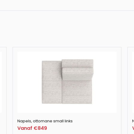
Napels poef - 60
Napels 3-zitsba
Henders & Hazel 
Henders & Hazel 
Napels, ottomane small links
N
Vanaf €849