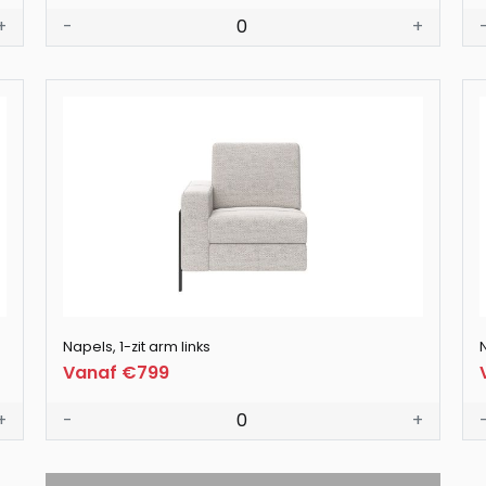
+
-
0
+
Napels, 1-zit arm links
Vanaf €799
+
-
0
+