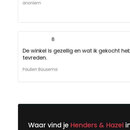
anoniem
8
De winkel is gezellig en wat ik gekocht he
tevreden.
Paulien Bousema
Waar vind je
Henders & Hazel
i