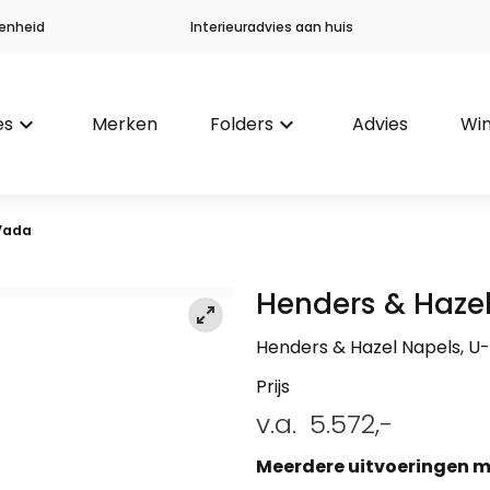
enheid
Interieuradvies aan huis
es
keyboard_arrow_down
Merken
Folders
keyboard_arrow_down
Advies
Win
 Vada
Henders & Haze
Henders & Hazel Napels, U
Prijs
v.a.
5.572,-
Meerdere uitvoeringen m