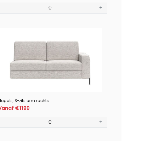
-
0
+
Napels, 3-zits arm rechts
Vanaf €1199
-
0
+