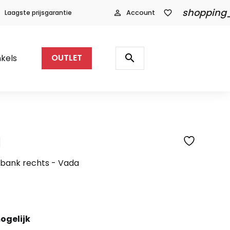
shopping
Laagste prijsgarantie
person_outline
Account
favorite_border
Producten
zoeken
search
kels
OUTLET
l
SFEERFOTO
-bank rechts - Vada
ogelijk