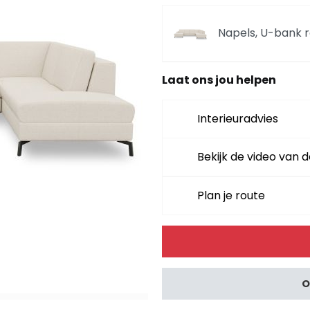
Napels, U-bank 
Laat ons jou helpen
Napels, ottomane 
cm. - vada
Interieuradvies
Napels, longchair
- vada
Bekijk de video van d
Plan je route
Napels, hoofdste
Alternative:
Napels, 2-zits - 
O
Napels, 2.5-zits 