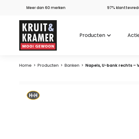
Meer dan 60 merken
97% klanttevred
Producten
keyboard_arrow_down
Acti
Home
>
Producten
>
Banken
>
Napels, U-bank rechts –