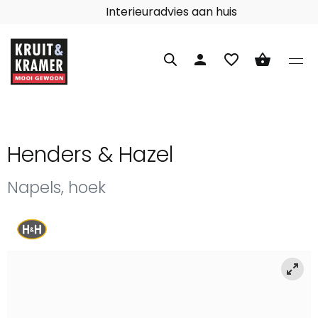
Interieuradvies aan huis
person
favorite_border
shopping_basket
Henders & Hazel
Napels, hoek