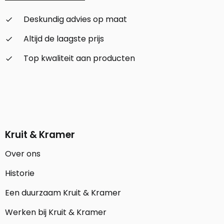
Deskundig advies op maat
check_small
Altijd de laagste prijs
check_small
Top kwaliteit aan producten
check_small
Kruit & Kramer
Over ons
Historie
Een duurzaam Kruit & Kramer
Werken bij Kruit & Kramer