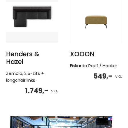
Henders &
XOOON
Hazel
Fiskardo Poef / Hocker
Zembla, 2,5-zits +
549,-
v.a.
longchair links
1.749,-
v.a.