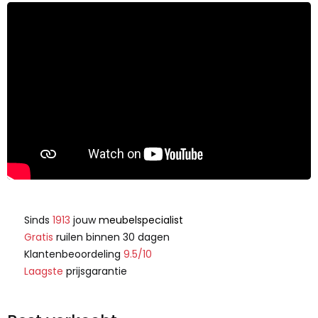
Sinds
1913
jouw
meubelspecialist
Gratis
ruilen binnen 30 dagen
Klantenbeoordeling
9.5/10
Laagste
prijsgarantie