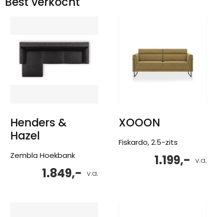
Best verkocht
Henders &
XOOON
Hazel
Fiskardo, 2.5-zits
Zembla Hoekbank
1.199,-
v.a.
1.849,-
v.a.