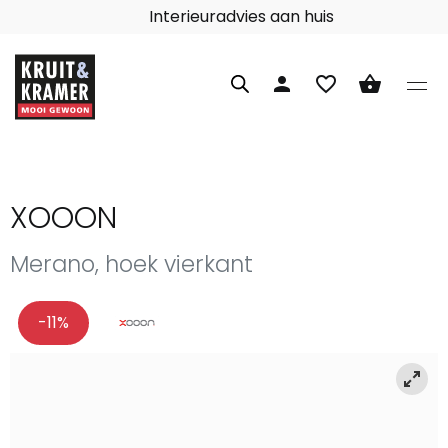
Interieuradvies aan huis
person
favorite_border
shopping_basket
XOOON
Merano, hoek vierkant
-11%