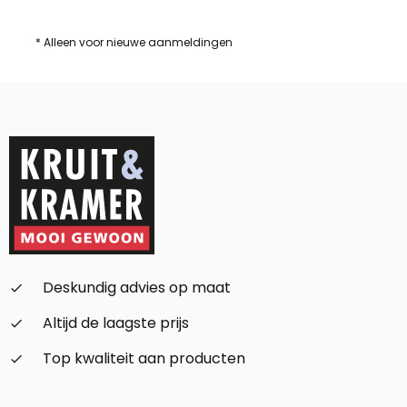
* Alleen voor nieuwe aanmeldingen
Deskundig advies op maat
check_small
Altijd de laagste prijs
check_small
Top kwaliteit aan producten
check_small