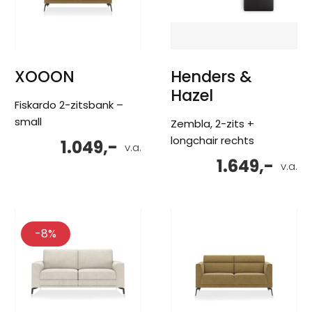
XOOON
Henders &
Hazel
Fiskardo 2-zitsbank –
small
Zembla, 2-zits +
longchair rechts
1.049,-
v.a.
1.649,-
v.a.
-8%