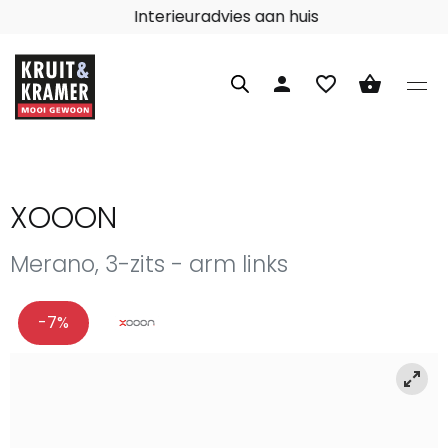
Interieuradvies aan huis
person
favorite_border
shopping_basket
XOOON
Merano, 3-zits - arm links
-7%