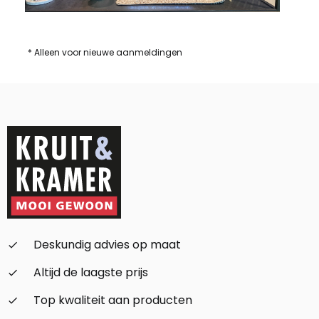
* Alleen voor nieuwe aanmeldingen
Deskundig advies op maat
check_small
Altijd de laagste prijs
check_small
Top kwaliteit aan producten
check_small