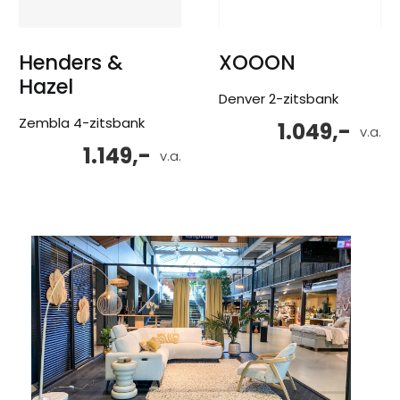
Henders &
XOOON
Hazel
Denver 2-zitsbank
Zembla 4-zitsbank
1.049,-
v.a.
1.149,-
v.a.