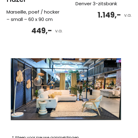
Denver 3-zitsbank
Marseille, poef / hocker
1.149,-
v.a.
– small – 60 x 90 cm
449,-
v.a.
* Alleen voor nieuwe aanmeldingen