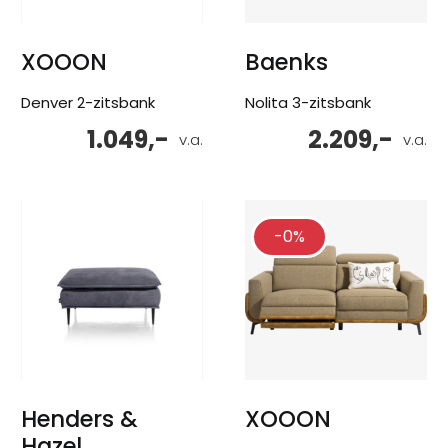
XOOON
Baenks
Denver 2-zitsbank
Nolita 3-zitsbank
1.049,-
2.209,-
v.a.
v.a.
-0%
Henders &
XOOON
Hazel