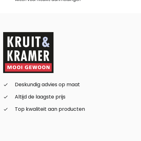
Deskundig advies op maat
check_small
Altijd de laagste prijs
check_small
Top kwaliteit aan producten
check_small