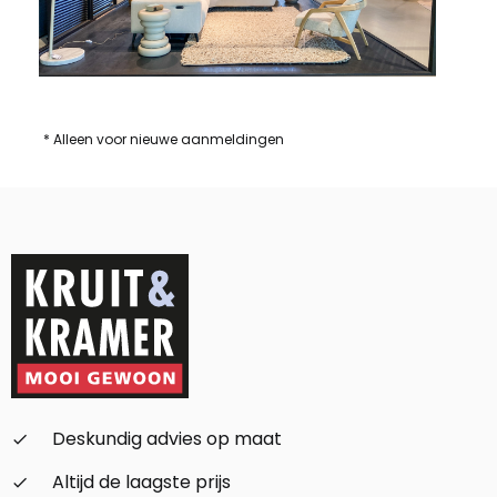
* Alleen voor nieuwe aanmeldingen
Deskundig advies op maat
check_small
Altijd de laagste prijs
check_small