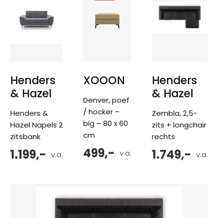
Henders
XOOON
Henders
& Hazel
& Hazel
Denver, poef
/ hocker –
Henders &
Zembla, 2,5-
big – 80 x 60
Hazel Napels 2
zits + longchair
cm
zitsbank
rechts
499,-
1.199,-
1.749,-
v.a.
v.a.
v.a.