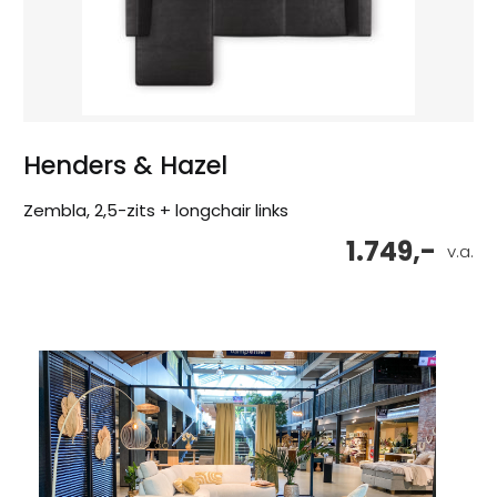
Henders & Hazel
Zembla, 2,5-zits + longchair links
1.749,-
v.a.