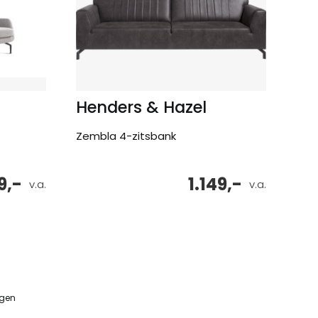
Henders & Hazel
Zembla 4-zitsbank
9,-
1.149,-
v.a.
v.a.
ngen