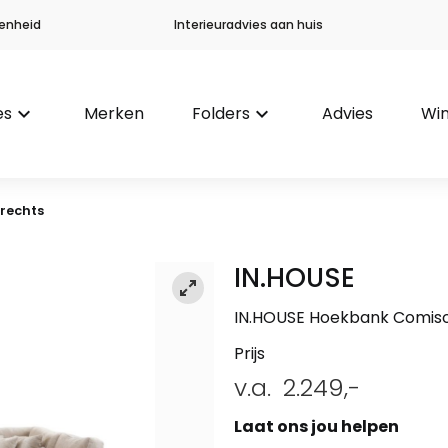
enheid
Interieuradvies aan huis
es
keyboard_arrow_down
Merken
Folders
keyboard_arrow_down
Advies
Win
rechts
IN.HOUSE
IN.HOUSE Hoekbank Comiso
Prijs
v.a.
2.249,-
Laat ons jou helpen