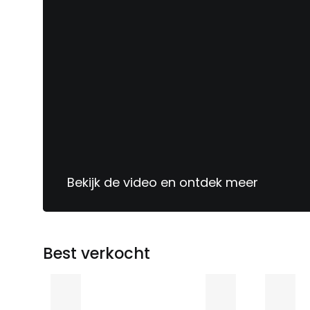
Sinds
1913
jouw
meubelspecialist
Bekijk de video en ontdek meer
Best verkocht