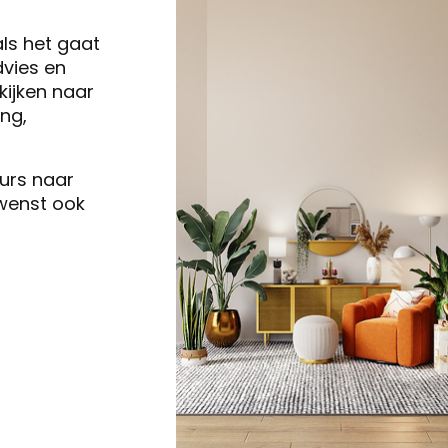
als het gaat
vies en
ijken naar
ng,
eurs naar
 wenst ook