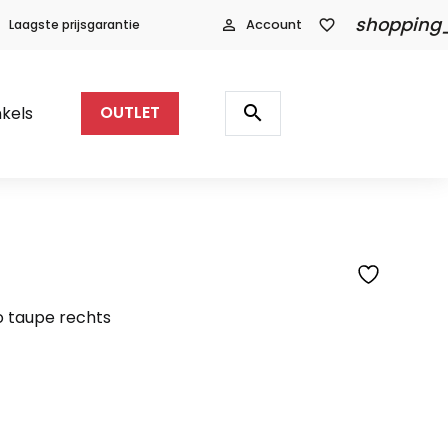
shopping
Laagste prijsgarantie
person_outline
Account
favorite_border
Producten
zoeken
search
kels
OUTLET
 taupe rechts