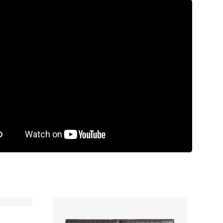
rdeling
9.5/10
Laagste
prijsgarantie