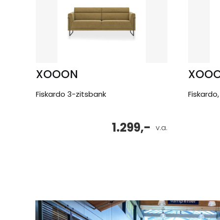
XOOON
XOO
Fiskardo 3-zitsbank
Fiskardo,
1.299,-
v.a.