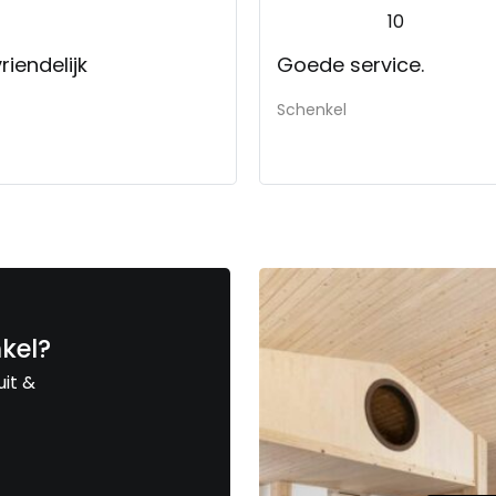
10
riendelijk
Goede service.
Schenkel
nkel?
uit &