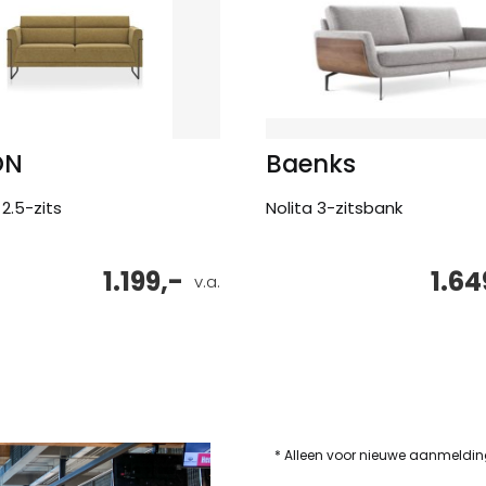
ON
Baenks
 2.5-zits
Nolita 3-zitsbank
1.199,-
1.64
v.a.
* Alleen voor nieuwe aanmeldi