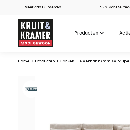
Meer dan 60 merken
97% klanttevred
Producten
keyboard_arrow_down
Acti
Home
>
Producten
>
Banken
>
Hoekbank Comiso taupe 