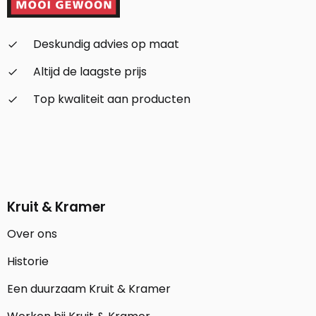
Deskundig advies op maat
check_small
Altijd de laagste prijs
check_small
Top kwaliteit aan producten
check_small
Kruit & Kramer
Over ons
Historie
Een duurzaam Kruit & Kramer