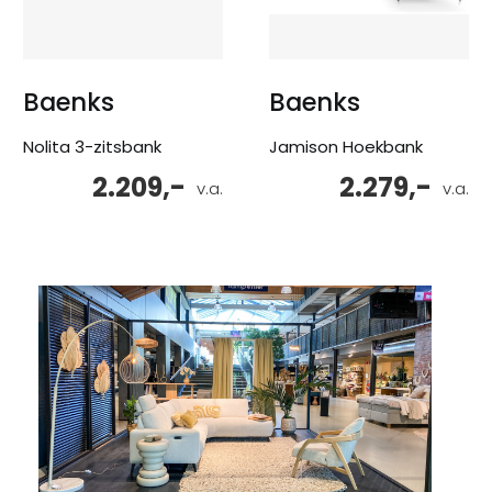
Baenks
Baenks
Nolita 3-zitsbank
Jamison Hoekbank
2.209,-
2.279,-
v.a.
v.a.