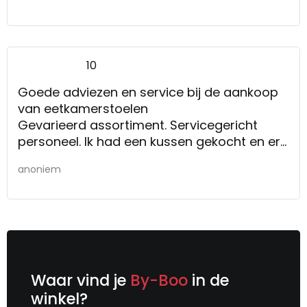
10
Goede adviezen en service bij de aankoop
van eetkamerstoelen
Gevarieerd assortiment. Servicegericht
personeel. Ik had een kussen gekocht en er
zou nog een tweede in de winkel zijn. Veel
anoniem
personeel hielp mee te zoeken, niet
gevonden. Twee weken late werd ik gebeld
door de medewerker die ons geholpen had
bij de aankoop van de stoelen. Het kussen
was alsnog gevonden en lag voor mij klaar
bij de servicebalie.
Waar vind je
By-Boo
in de
winkel?