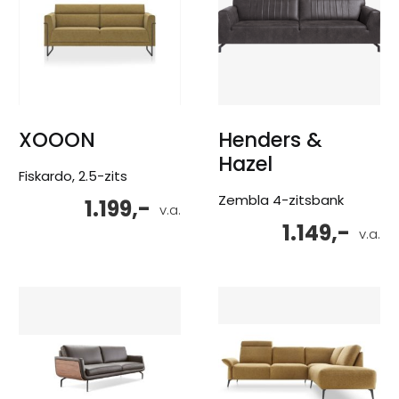
XOOON
Henders &
Hazel
Fiskardo, 2.5-zits
Zembla 4-zitsbank
1.199,-
v.a.
1.149,-
v.a.