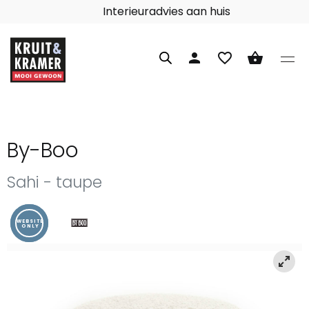
Interieuradvies aan huis
person
favorite_border
shopping_basket
By-Boo
Sahi - taupe
WEBSITE
ONLY