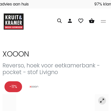
Interieuradvies aan huis
person
favorite_border
shopping_basket
XOOON
Reverso, hoek voor eetkamerbank -
pocket - stof Livigno
-11%