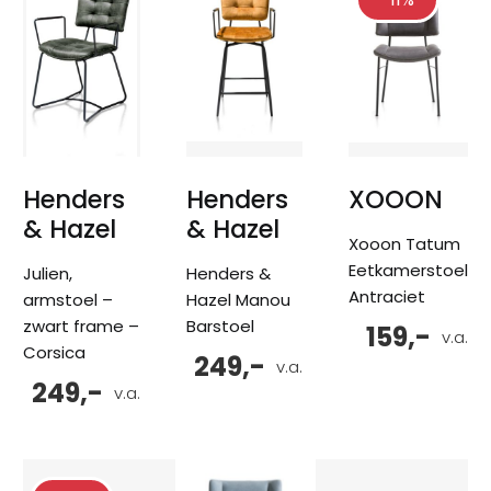
Henders
Henders
XOOON
& Hazel
& Hazel
Xooon Tatum
Eetkamerstoel
Julien,
Henders &
Antraciet
armstoel –
Hazel Manou
zwart frame –
Barstoel
159,-
v.a.
Corsica
249,-
v.a.
249,-
v.a.