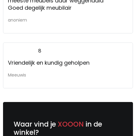
meeste meubels daar weggehaald
Goed degelijk meubilair
anoniem
8
Vriendelijk en kundig geholpen
Meeuwis
Waar vind je
XOOON
in de
winkel?