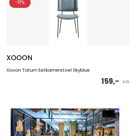
-11%
XOOON
Xooon Tatum Eetkamerstoel Skyblue
159,-
v.a.