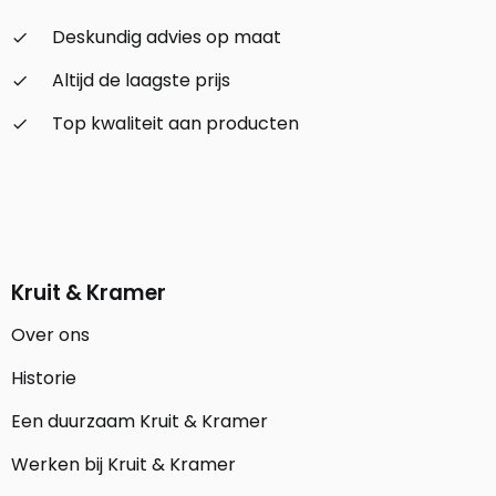
Deskundig advies op maat
check_small
Altijd de laagste prijs
check_small
Top kwaliteit aan producten
check_small
Kruit & Kramer
Over ons
Historie
Een duurzaam Kruit & Kramer
Werken bij Kruit & Kramer