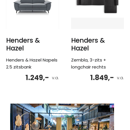
Henders &
Henders &
Hazel
Hazel
Henders & Hazel Napels
Zembla, 3-zits +
2.5 zitsbank
longchair rechts
1.249,-
1.849,-
v.a.
v.a.