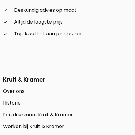
Deskundig advies op maat
check_small
Altijd de laagste prijs
check_small
Top kwaliteit aan producten
check_small
Kruit & Kramer
Over ons
Historie
Een duurzaam Kruit & Kramer
Werken bij Kruit & Kramer