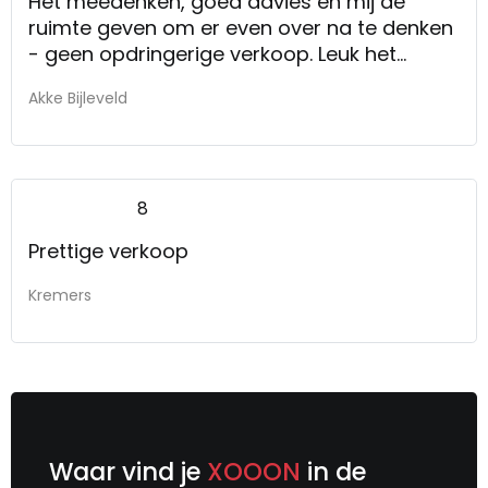
Het meedenken, goed advies en mij de
ruimte geven om er even over na te denken
- geen opdringerige verkoop. Leuk het
ceadeutje bij de aankoop. Ik zal uw winkel
Akke Bijleveld
zeker aanbevelen!
8
Prettige verkoop
Kremers
Waar vind je
XOOON
in de