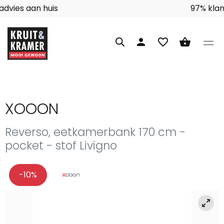
Interieuradvies aan huis
person
favorite_border
shopping_basket
XOOON
Reverso, eetkamerbank 170 cm -
pocket - stof Livigno
-10%