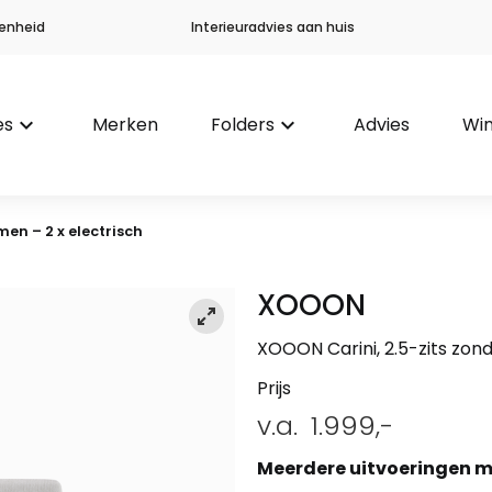
enheid
Interieuradvies aan huis
es
keyboard_arrow_down
Merken
Folders
keyboard_arrow_down
Advies
Win
men – 2 x electrisch
XOOON
XOOON Carini, 2.5-zits zond
Prijs
v.a.
1.999,-
Meerdere uitvoeringen m