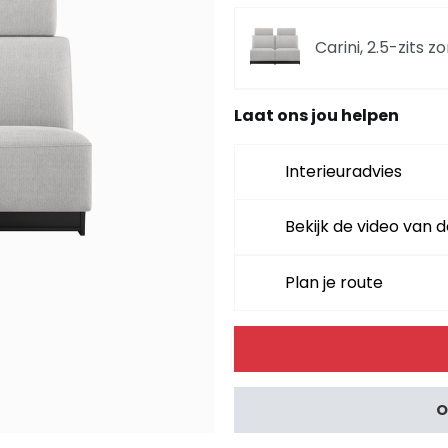
Carini, 2.5-zits 
Laat ons jou helpen
Carini, hoekbank 
vada beige
Interieuradvies
Carini, hoekbank 
vada beige
Bekijk de video van d
Carini, hoekbank 2
Plan je route
- Vada Ivory
Alternative:
Carini, hoekbank 2
- Vada Ivory
O