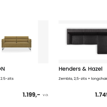
ON
Henders & Hazel
 2.5-zits
Zembla, 2,5-zits + longchai
1.199,-
1.74
v.a.