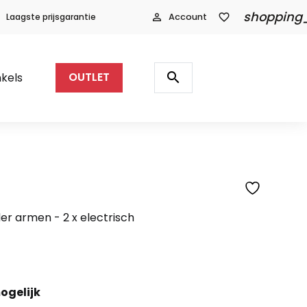
shopping
Laagste prijsgarantie
person_outline
Account
favorite_border
Producten
zoeken
search
kels
OUTLET
SFEERFOTO
er armen - 2 x electrisch
ogelijk