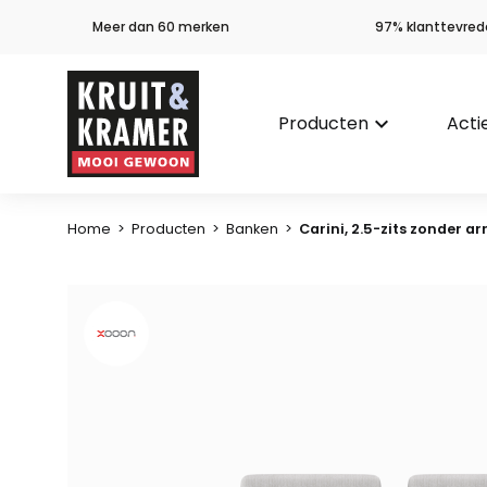
Meer dan 60 merken
97% klanttevred
Producten
keyboard_arrow_down
Acti
Home
>
Producten
>
Banken
>
Carini, 2.5-zits zonder ar