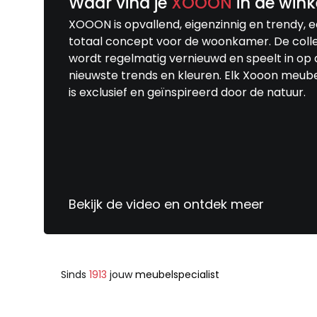
Waar vind je
XOOON
in de wink
XOOON is opvallend, eigenzinnig en trendy, 
totaal concept voor de woonkamer. De colle
wordt regelmatig vernieuwd en speelt in op 
nieuwste trends en kleuren. Elk Xooon meub
is exclusief en geïnspireerd door de natuur.
Bekijk de video en ontdek meer
Sinds
1913
jouw
meubelspecialist