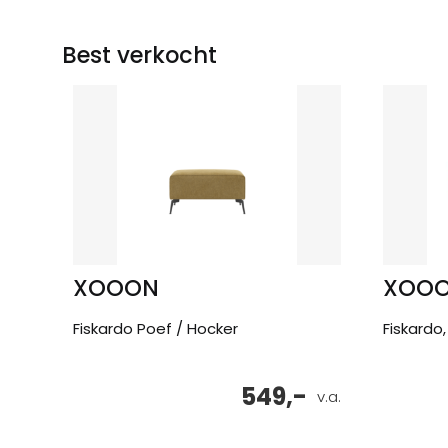
Best verkocht
XOOON
XOO
Fiskardo Poef / Hocker
Fiskardo,
549,-
v.a.