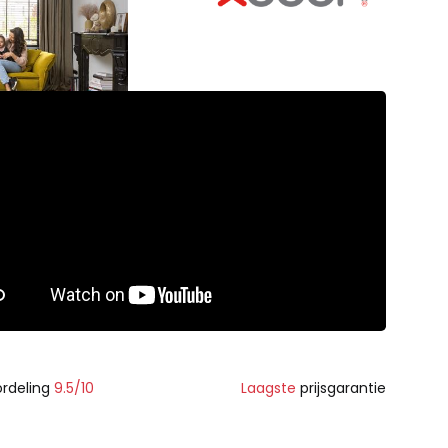
rdeling
9.5/10
Laagste
prijsgarantie