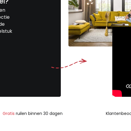
el?
een
ctie
de
elstuk
Gratis
ruilen binnen 30 dagen
Klantenbeoo