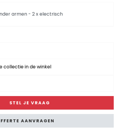
zonder armen - 2 x electrisch
2.5-arm rechts electrisch + ottomane links -
2.5-arm links electrisch + ottomane rechts -
e collectie in de winkel
,5 zits arm rechts electrisch + ottomane links
STEL JE VRAAG
,5 zits arm links electrisch + ottomane rechts
FFERTE AANVRAGEN