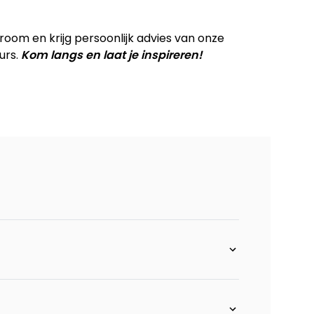
ast - incl. bonellvering
om en krijg persoonlijk advies van onze
urs.
Kom langs en laat je inspireren!
lectrisch verstelbaar 1 motor - incl. bonellvering
 vast - incl. bonellvering
 electrisch verstelbaar 1 motor - incl.