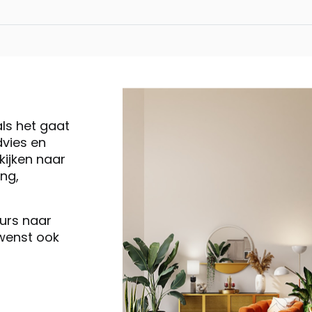
als het gaat
vies en
ijken naar
ng,
eurs naar
 wenst ook