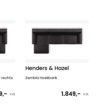
Henders & Hazel
r rechts
Zembla Hoekbank
9,-
1.849,-
v.a.
v.a.