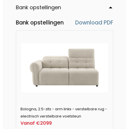
Bank opstellingen
Bank opstellingen
Download PDF
Bologna, 2.5-zits - arm links - verstelbare rug -
Bo
electrisch verstelbare voetsteun
ru
Vanaf €2099
Va