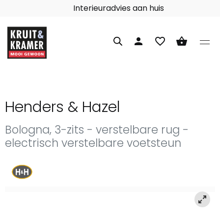
Interieuradvies aan huis
person
favorite_border
shopping_basket
Henders & Hazel
Bologna, 3-zits - verstelbare rug -
electrisch verstelbare voetsteun