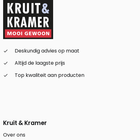
Deskundig advies op maat
check_small
Altijd de laagste prijs
check_small
Top kwaliteit aan producten
check_small
Kruit & Kramer
Over ons