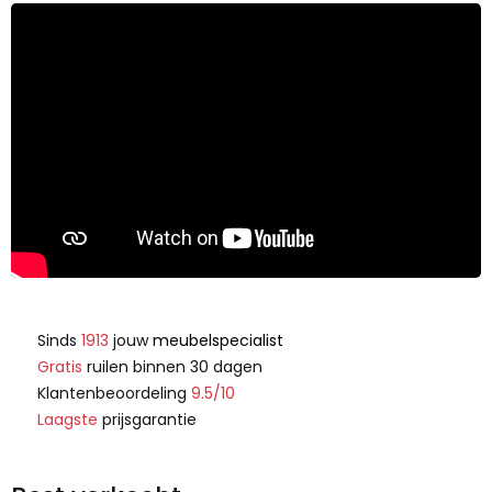
Sinds
1913
jouw
meubelspecialist
Gratis
ruilen binnen 30 dagen
Klantenbeoordeling
9.5/10
Laagste
prijsgarantie