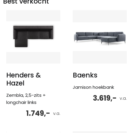
Best verkocht
Henders &
Baenks
Hazel
Jamison hoekbank
Zembla, 2,5-zits +
3.619,-
v.a.
longchair links
1.749,-
v.a.