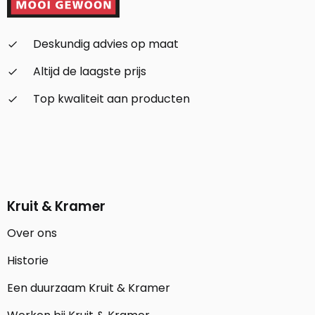
Deskundig advies op maat
check_small
Altijd de laagste prijs
check_small
Top kwaliteit aan producten
check_small
Kruit & Kramer
Over ons
Historie
Een duurzaam Kruit & Kramer