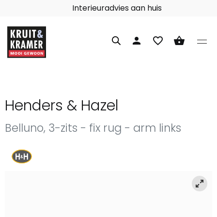
Interieuradvies aan huis
person
favorite_border
shopping_basket
Henders & Hazel
Belluno, 3-zits - fix rug - arm links