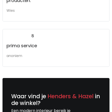
producten.
Wies
8
prima service
anoniem
Waar vind je
Henders & Hazel
in
de winkel?
Een modern interieur bereik je