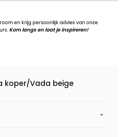
ker rechthoekig - 60 x 70 cm,
om en krijg persoonlijk advies van onze
urs.
Kom langs en laat je inspireren!
eun - Vada
eun - Vada
inclusief 3-zits + ottomane recht - rechts -
ada koper/Vada beige
beige
inclusief 3-zits + ottomane recht - links - Vada
e
inclusief 3-zits + ottomane recht - rechts -
beige