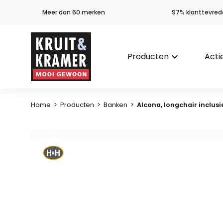
Meer dan 60 merken
97% klanttevred
Producten
keyboard_arrow_down
Acti
Home
>
Producten
>
Banken
>
Alcona, longchair inclusie