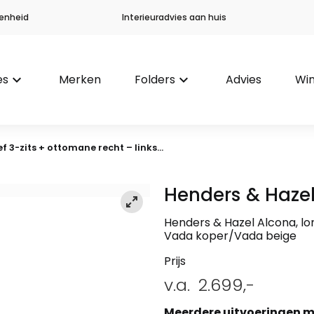
enheid
Interieuradvies aan huis
es
keyboard_arrow_down
Merken
Folders
keyboard_arrow_down
Advies
Win
f 3-zits + ottomane recht – links...
Henders & Haze
Henders & Hazel Alcona, lon
Vada koper/Vada beige
Prijs
v.a.
2.699,-
Meerdere uitvoeringen m