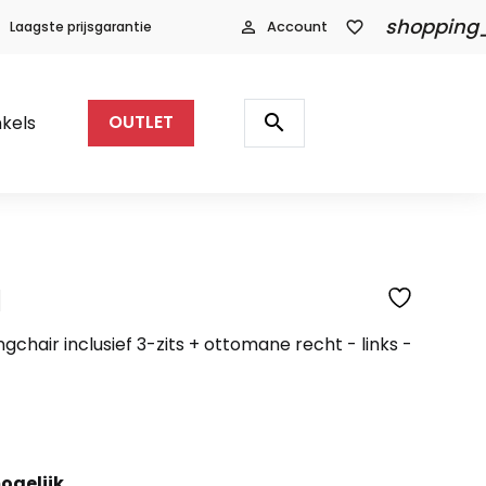
shopping
Laagste prijsgarantie
person_outline
Account
favorite_border
Producten
zoeken
search
kels
OUTLET
l
SFEERFOTO
gchair inclusief 3-zits + ottomane recht - links -
ogelijk