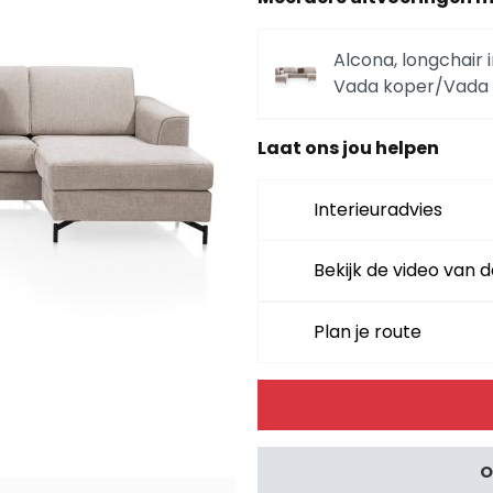
Alcona, longchair i
Vada koper/Vada 
Laat ons jou helpen
Alcona, hoofdst
Interieuradvies
Alcona, 3-zits in
mosgroen
Bekijk de video van d
Alcona, 3-zits inc
Plan je route
mosgroen
Alternative:
Alcona, poef/hoc
O