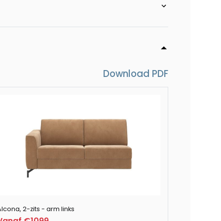
clusief longchair recht - rechts (2-armen)
clusief longchair recht - links (2-armen)
Download PDF
inclusief 3-zits + ottomane rechts - Vada
ge
inclusief 3-zits + ottomane links - Vada koper /
r inclusief 3-zits + ottomane rechts - Vada
lcona, 2-zits - arm links
Vanaf €1099