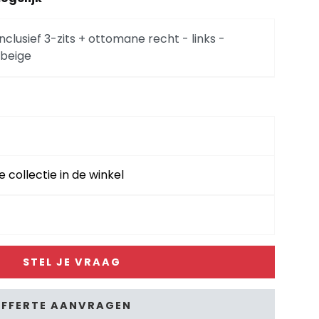
nclusief 3-zits + ottomane recht - links -
beige
eun - Vada
clusief longchair rond - rechts (2-armen) - Vada
e collectie in de winkel
lusief longchair rond - links (2-armen) - Vada
STEL JE VRAAG
ker half rond - 80 x 52 cm
FFERTE AANVRAGEN