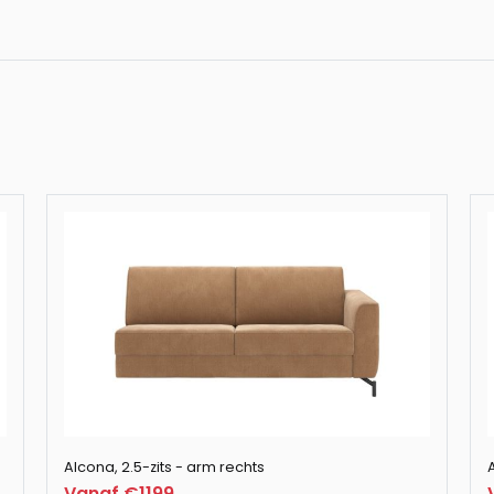
Alcona, 3-zits in
Alcona, 3-zits in
Alcona, longchair 
koper / Vada bei
Alcona, longchair 
Vada beige
Alcona, longchai
Alcona, 2.5-zits - arm rechts
A
Vanaf €1199