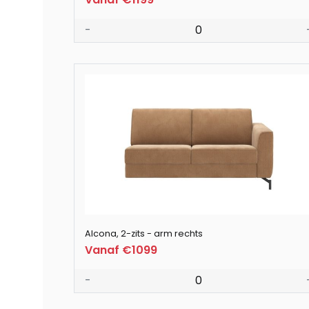
-
0
Alcona, 2-zits - arm rechts
Vanaf €1099
-
0