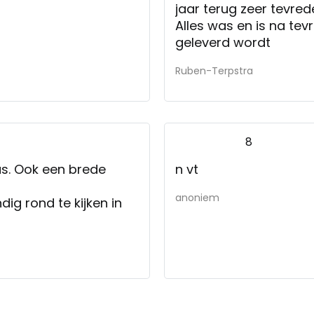
jaar terug zeer tevr
Alles was en is na te
geleverd wordt
Ruben-Terpstra
8
us. Ook een brede
n vt
anoniem
ig rond te kijken in