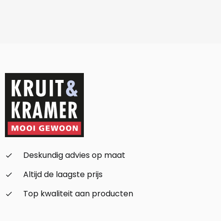
Deskundig advies op maat
check_small
Altijd de laagste prijs
check_small
Top kwaliteit aan producten
check_small