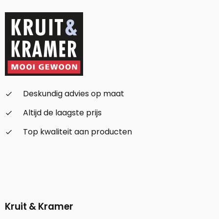
Deskundig advies op maat
check_small
Altijd de laagste prijs
check_small
Top kwaliteit aan producten
check_small
Kruit & Kramer