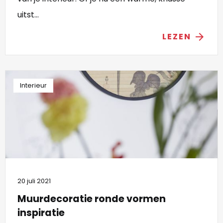
uitst...
LEZEN
arrow_forward
Interieur
20 juli 2021
Muurdecoratie ronde vormen
inspiratie