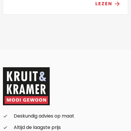
LEZEN
arrow_forward
Deskundig advies op maat
check_small
Altijd de laagste prijs
check_small