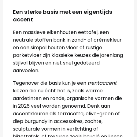
Een sterke basis met een eigentijds
accent
Een
massieve eikenhouten eettafel
, een
neutrale stoffen bank in zand- of crèmekleur
en een
simpel houten vloer of rustige
parketvloer
zijn klassieke keuzes die jarenlang
stijlvol blijven en niet snel gedateerd
aanvoelen.
Tegenover die basis kun je een
trentaccent
kiezen die nu écht
hot
is, zoals warme
aardetinten en ronde, organische vormen die
in 2026 veel worden genoemd. Denk aan
accentkleuren als terracotta, olive-groen of
diep burgundy in accessoires, zachte,
sculpturale vormen in verlichting of
bijzettafels, of texturen zoals bouclé en linnen