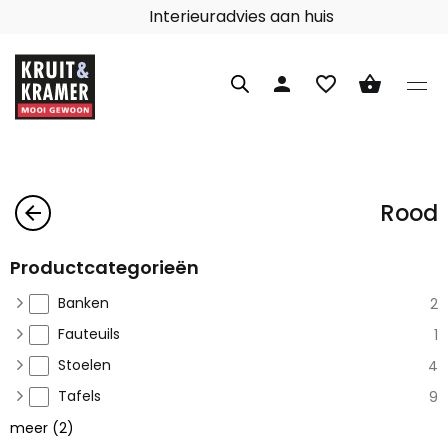
Interieuradvies aan huis
person
favorite_border
shopping_basket
Rood
arrow_back
Productcategorieën
Banken
2
Fauteuils
1
Stoelen
4
Tafels
9
meer
(
2
)