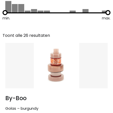
min.
max.
Toont alle 26 resultaten
Gesorteerd
op
nieuwste
By-Boo
Golas – burgundy