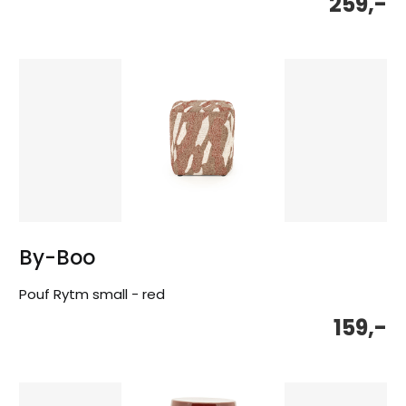
259,-
By-Boo
Pouf Rytm small - red
159,-