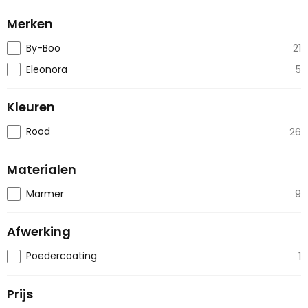
Merken
By-Boo
21
Eleonora
5
Kleuren
Rood
26
Materialen
Marmer
9
Afwerking
Poedercoating
1
Prijs