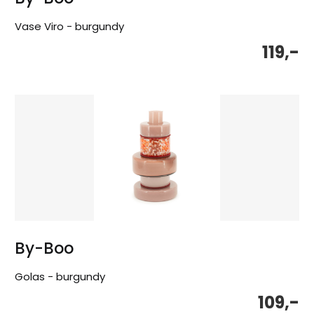
Vase Viro - burgundy
119,-
By-Boo
Golas - burgundy
109,-