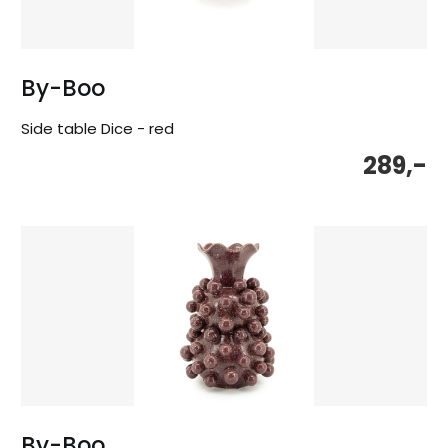
By-Boo
Side table Dice - red
289,-
By-Boo