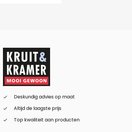
Deskundig advies op maat
check_small
Altijd de laagste prijs
check_small
Top kwaliteit aan producten
check_small