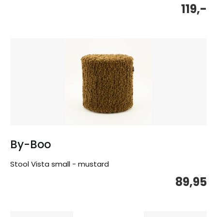
119,-
By-Boo
Stool Vista small - mustard
89,95