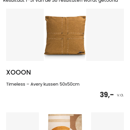
Resultaat 1–31 van de 38 resultaten wordt getoond
Gesorteerd
op
nieuwste
XOOON
Timeless – Avery kussen 50x50cm
39,-
v.a.