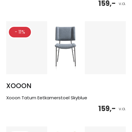
159,-
v.a.
- 11%
XOOON
Xooon Tatum Eetkamerstoel Skyblue
159,-
v.a.