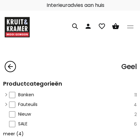
Interieuradvies aan huis
person
favorite_border
shopping_basket
Geel
arrow_back
Productcategorieën
Banken
11
Fauteuils
4
Nieuw
2
SALE
6
meer
(
4
)