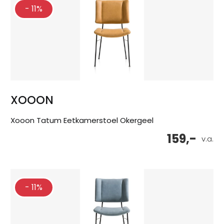
- 11%
XOOON
Xooon Tatum Eetkamerstoel Okergeel
159,-
v.a.
- 11%