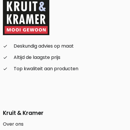
Deskundig advies op maat
check_small
Altijd de laagste prijs
check_small
Top kwaliteit aan producten
check_small
Kruit & Kramer
Over ons