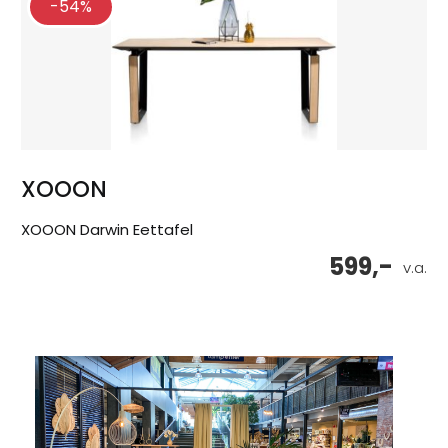
-54%
XOOON
XOOON Darwin Eettafel
599,-
v.a.