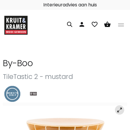
Interieuradvies aan huis
person
favorite_border
shopping_basket
By-Boo
TileTastic 2 - mustard
WEBSITE
ONLY