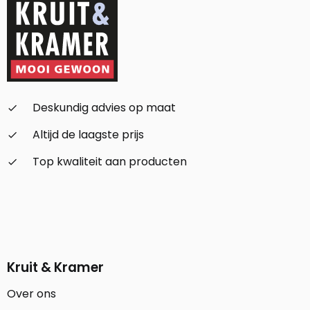
Deskundig advies op maat
check_small
Altijd de laagste prijs
check_small
Top kwaliteit aan producten
check_small
Kruit & Kramer
Over ons