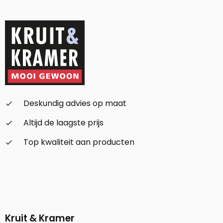
Deskundig advies op maat
check_small
Altijd de laagste prijs
check_small
Top kwaliteit aan producten
check_small
Kruit & Kramer