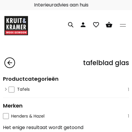
Interieuradvies aan huis
person
favorite_border
shopping_basket
tafelblad glas
arrow_back
Productcategorieën
Tafels
1
Merken
Henders & Hazel
1
Het enige resultaat wordt getoond