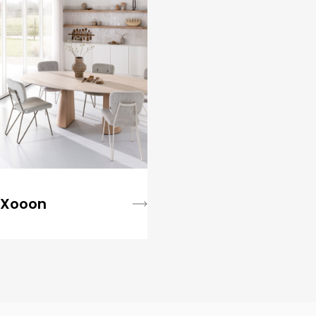
Xooon