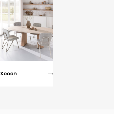
Xooon