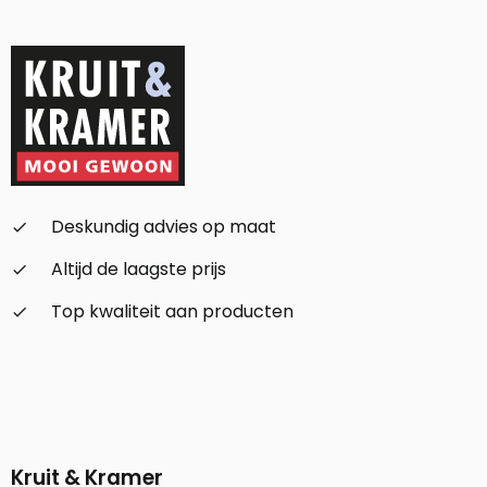
Deskundig advies op maat
check_small
Altijd de laagste prijs
check_small
Top kwaliteit aan producten
check_small
Kruit & Kramer