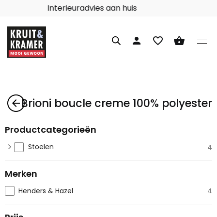
Interieuradvies aan huis
person
favorite_border
shopping_basket
Brioni boucle creme 100% polyester
arrow_back
Productcategorieën
Stoelen
4
Merken
Henders & Hazel
4