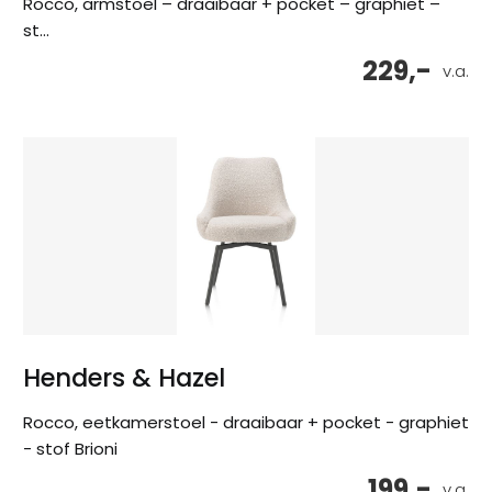
Rocco, armstoel – draaibaar + pocket – graphiet –
st...
229,-
v.a.
Henders & Hazel
Rocco, eetkamerstoel - draaibaar + pocket - graphiet
- stof Brioni
199,-
v.a.