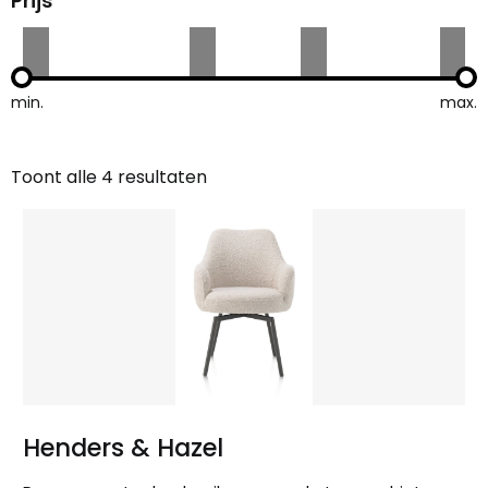
Prijs
min.
max.
Toont alle 4 resultaten
Gesorteerd
op
nieuwste
Henders & Hazel